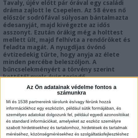
Tavaly, újév előtt pár órával egy családi
dráma zajlott le Csepelen. Az 58 éves nő
először sodrófával súlyosan bántalmazta
édesanyját, majd kivégezte az idős
asszonyt. Ezután órákig még a holttest
mellett ült, majd felhívta a rendőröket és
feladta magát. A nyugdíjas óvónő
évtizedekig tűrte, hogy anyja az élete
minden percébe beleszóljon. A
bűncselekményért a törvény szerint
kettőtől nyolc évig terjedő
börtönbüntetést kaphat. Az ügyben
Az Ön adatainak védelme fontos a
csütörtökön kezdődött a tárgyalás a
számunkra
Fővárosi Törvényszéken.
Mi és 1538 partnereink tárolunk és/vagy férünk hozzá
információkhoz egy eszközön, például sütik formájában, és
személyes adatokat dolgozunk fel, például egyedi azonosítókat
és standard információkat, amelyeket az eszköz személyre
szabott hirdetésekhez és tartalomhoz, hirdetések és tartalmak
Kisajátította a lányát
méréséhez, közönségmérésekhez és szolgáltatásfejlesztéshez