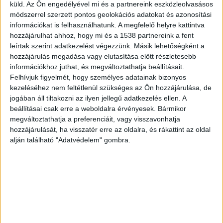
küld.
Az Ön engedélyével mi és a partnereink eszközleolvasásos
Az 58 éves nő világ életében a szüleivel élt, ennek
módszerrel szerzett pontos geolokációs adatokat és azonosítási
információkat is felhasználhatunk. A megfelelő helyre kattintva
ellenére nem volt jó kapcsolata az anyjával. Az
hozzájárulhat ahhoz, hogy mi és a 1538 partnereink a fent
asszony a lányát felnőttkorában is gyerekként
leírtak szerint adatkezelést végezzünk. Másik lehetőségként a
kezelte, a családi és baráti kapcsolatait
hozzájárulás megadása vagy elutasítása előtt részletesebb
információkhoz juthat, és megváltoztathatja beállításait.
ellehetetlenítette, nem hagyta önálló életet élni.
Felhívjuk figyelmét, hogy személyes adatainak bizonyos
Marika néni elvárta, hogy az óvónőként dolgozó
kezeléséhez nem feltétlenül szükséges az Ön hozzájárulása, de
jogában áll tiltakozni az ilyen jellegű adatkezelés ellen. A
lánya munka után rögtön hazamenjen, a
beállításai csak erre a weboldalra érvényesek. Bármikor
munkahelyi kirándulásokra is elkísérte őt, sőt,
megváltoztathatja a preferenciáit, vagy visszavonhatja
hozzájárulását, ha visszatér erre az oldalra, és rákattint az oldal
még az öltözködésébe is beleszólt.
A Kékvillogó
alján található "Adatvédelem" gombra.
legfrissebb híreit ide kattintva éred el! A
Facebookon már 341 ezernél is többen követnek
minket.