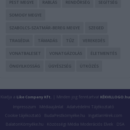
PEST MEGYE
RABLÁS
RENDŐRSÉG
SEGÍTSÉG
SOMOGY MEGYE
SZABOLCS-SZATMÁR-BEREG MEGYE
SZEGED
TRAGÉDIA
TÁMADÁS
TŰZ
VEREKEDÉS
VONATBALESET
VONATGÁZOLÁS
ÉLETMENTÉS
ÖNGYILKOSSÁG
ÜGYÉSZSÉG
ÜTKÖZÉS
Kiadja a
| Minden jog fenntartva!
Like Company Kft.
KÉKVILLOGO.hu
Impresszum
Médiaajánlat
Adatvédelmi Tájékoztató
Cookie tájékoztató
BudaPestkörnyéke.hu
IngatlanHírek.com
BalatonKörnyéke.hu
Közösségi Média Moderációs Elvek
DSA