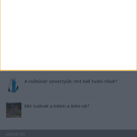
Miért fáj gyakrabban a nők csípője? – A válasz a
medencében rejlik
B-vitamin komplex és folsav: szükséged van rá?
Energiát függetlenül: szigetüzemű megoldások
A csőbúvár szivattyúk: mit kell tudni róluk?
Mit tudnak a keleti e-bike-ok?
HIRDETÉS