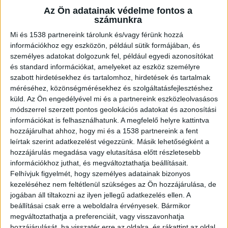
Az Ön adatainak védelme fontos a
számunkra
Családi vita
Mi és 1538 partnereink tárolunk és/vagy férünk hozzá
Több mint 8 rendőrautó, 4 mentőautó és egy
információkhoz egy eszközön, például sütik formájában, és
személyes adatokat dolgozunk fel, például egyedi azonosítókat
mentőhelikopter állt kedden délelőtt a Széchenyi
és standard információkat, amelyeket az eszköz személyre
lakótelepen a Karczag László utca 7-es
szabott hirdetésekhez és tartalomhoz, hirdetések és tartalmak
méréséhez, közönségmérésekhez és szolgáltatásfejlesztéshez
lépcsőháza előtt, ahol durván elfajult egy családi
küld.
Az Ön engedélyével mi és a partnereink eszközleolvasásos
vita anya és fia között. Helyszíni információk
módszerrel szerzett pontos geolokációs adatokat és azonosítási
információkat is felhasználhatunk. A megfelelő helyre kattintva
szerint a férfi több késszúrással sebesítette meg
hozzájárulhat ahhoz, hogy mi és a 1538 partnereink a fent
az anyját, majd bezárkózott a lakásba. A késelés
leírtak szerint adatkezelést végezzünk. Másik lehetőségként a
a Széchenyin mindenkit lesokkolt.
A Kékvillogó
hozzájárulás megadása vagy elutasítása előtt részletesebb
információkhoz juthat, és megváltoztathatja beállításait.
legfrissebb híreit ide kattintva éred el! A
Felhívjuk figyelmét, hogy személyes adatainak bizonyos
Facebookon már 341 ezernél is többen követnek
kezeléséhez nem feltétlenül szükséges az Ön hozzájárulása, de
jogában áll tiltakozni az ilyen jellegű adatkezelés ellen. A
minket.
beállításai csak erre a weboldalra érvényesek. Bármikor
megváltoztathatja a preferenciáit, vagy visszavonhatja
hozzájárulását, ha visszatér erre az oldalra, és rákattint az oldal