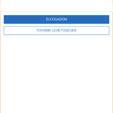
Kiemelt kép: illusztráció
ELFOGADOM
TOVÁBBI LEHETŐSÉGEK
MEGOSZTÁS: