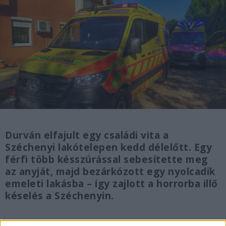
Durván elfajult egy családi vita a
Széchenyi lakótelepen kedd délelőtt. Egy
férfi több késszúrással sebesítette meg
az anyját, majd bezárkózott egy nyolcadik
emeleti lakásba – így zajlott a horrorba illő
késelés a Széchenyin.