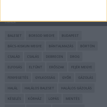
HIRDETÉS
CÍMKÉK
BALESET
BORSOD MEGYE
BUDAPEST
BÁCS-KISKUN MEGYE
BÁNTALMAZÁS
BÖRTÖN
CSALÁD
CSALÁS
DEBRECEN
DROG
ELFOGÁS
ELTŰNT
ERŐSZAK
FEJÉR MEGYE
FENYEGETÉS
GYILKOSSÁG
GYŐR
GÁZOLÁS
HALÁL
HALÁLOS BALESET
HALÁLOS GÁZOLÁS
KÉSELÉS
KÓRHÁZ
LOPÁS
MENTÉS