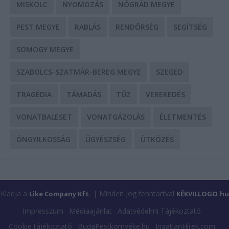
MISKOLC
NYOMOZÁS
NÓGRÁD MEGYE
PEST MEGYE
RABLÁS
RENDŐRSÉG
SEGÍTSÉG
SOMOGY MEGYE
SZABOLCS-SZATMÁR-BEREG MEGYE
SZEGED
TRAGÉDIA
TÁMADÁS
TŰZ
VEREKEDÉS
VONATBALESET
VONATGÁZOLÁS
ÉLETMENTÉS
ÖNGYILKOSSÁG
ÜGYÉSZSÉG
ÜTKÖZÉS
Kiadja a
| Minden jog fenntartva!
Like Company Kft.
KÉKVILLOGO.hu
Impresszum
Médiaajánlat
Adatvédelmi Tájékoztató
Cookie tájékoztató
BudaPestkörnyéke.hu
IngatlanHírek.com