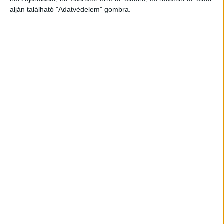
alján található "Adatvédelem" gombra.
Bezárkózott a lakásba
Egy 50 év körüli férfi késsel támadt az anyjára, és
több késszúrással sebesítette meg, ezután
bezárkózott a lakásba. Több mint 40 percig