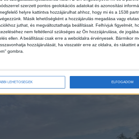
pülés polgármestere mellett megjelent Ukrajna
dszerrel szerzett pontos geolokációs adatokat és azonosítási informác
megfelelő helyre kattintva hozzájárulhat ahhoz, hogy mi és a 1538 partne
 és ukrán konzulok, hogy azonnali segítséget
 végezzünk. Másik lehetőségként a hozzájárulás megadása vagy elutasí
ak –
írta az Ukrán Nagykövetség
.
iókhoz juthat, és megváltoztathatja beállításait.
Felhívjuk figyelmét, 
ezeléséhez nem feltétlenül szükséges az Ön hozzájárulása, de jogában 
zelés ellen. A beállításai csak erre a weboldalra érvényesek. Bármikor m
isszavonhatja hozzájárulását, ha visszatér erre az oldalra, és rákattint a
lem" gombra.
ÁBBI LEHETŐSÉGEK
ELFOGADOM