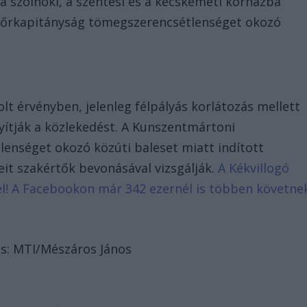
t a szolnoki, a szentesi és a kecskeméti kórházba
ndőrkapitányság tömegszerencsétlenséget okozó
olt érvényben, jelenleg félpályás korlátozás mellett
yítják a közlekedést. A Kunszentmártoni
enséget okozó közúti baleset miatt indított
eit szakértők bevonásával vizsgálják.
A Kékvillogó
d el! A Facebookon már 342 ezernél is többen követne
rás: MTI/Mészáros János