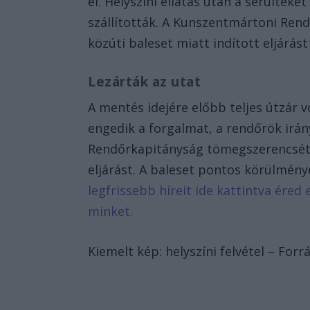
el. Helyszíni ellátás után a sérülteke
szállították. A Kunszentmártoni Re
közúti baleset miatt indított eljárást
Lezárták az utat
A mentés idejére előbb teljes útzár v
engedik a forgalmat, a rendőrök irán
Rendőrkapitányság tömegszerencsétl
eljárást. A baleset pontos körülmény
legfrissebb híreit ide kattintva ére
minket.
Kiemelt kép: helyszíni felvétel – For