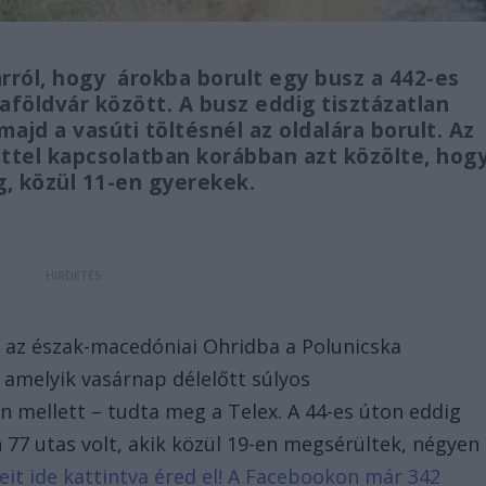
ról, hogy árokba borult egy busz a 442-es
földvár között. A busz eddig tisztázatlan
ajd a vasúti töltésnél az oldalára borult. Az
ttel kapcsolatban korábban azt közölte, hog
, közül 11-en gyerekek.
ől az észak-macedóniai Ohridba a Polunicska
 amelyik vasárnap délelőtt súlyos
 mellett – tudta meg a Telex. A 44-es úton eddig
77 utas volt, akik közül 19-en megsérültek, négyen
reit ide kattintva éred el! A Facebookon már 342