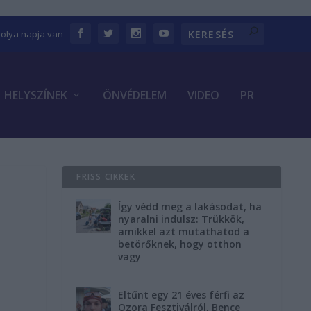
bolya napja van
HELYSZÍNEK
ÖNVÉDELEM
VIDEO
PR
FRISS CIKKEK
Így védd meg a lakásodat, ha
nyaralni indulsz: Trükkök,
amikkel azt mutathatod a
betörőknek, hogy otthon
vagy
Eltűnt egy 21 éves férfi az
Ozora Fesztiválról, Bence