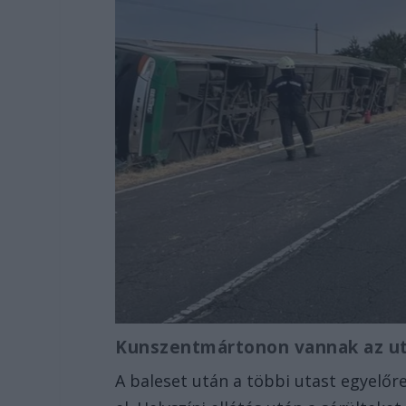
Kunszentmártonon vannak az u
A baleset után a többi utast egyelő