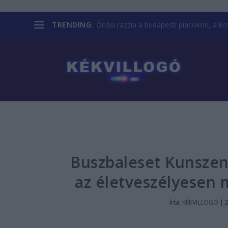
TRENDING:
Óriási razzia a budapesti piacokon, a kofá
Buszbaleset Kunszen
az életveszélyesen 
Írta:
KÉKVILLOGÓ
|