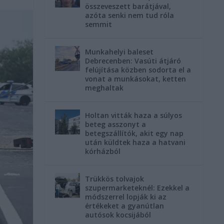
összeveszett barátjával,
azóta senki nem tud róla
semmit
Munkahelyi baleset
Debrecenben: Vasúti átjáró
felújítása közben sodorta el a
vonat a munkásokat, ketten
meghaltak
Holtan vitták haza a súlyos
beteg asszonyt a
betegszállítók, akit egy nap
után küldtek haza a hatvani
kórházból
Trükkös tolvajok
szupermarketeknél: Ezekkel a
módszerrel lopják ki az
értékeket a gyanútlan
autósok kocsijából