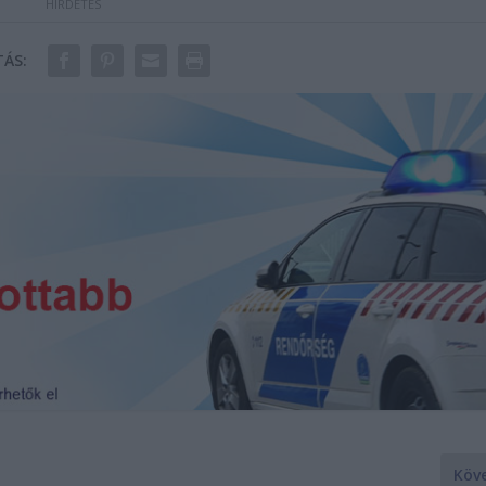
ÁS:
Köv