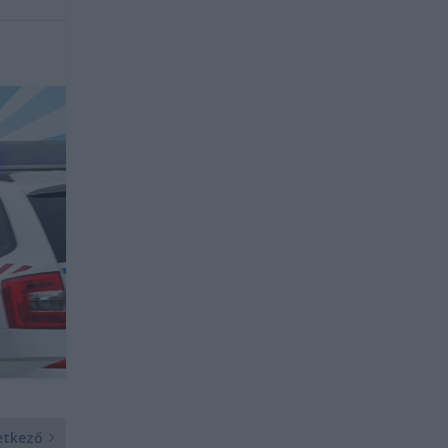
etkező