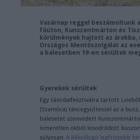
Vasárnap reggel beszámoltunk ar
főúton, Kunszentmárton és Tisza
körülmények hajtott az árokba, m
Országos Mentőszolgálat az ese
a balesetben 19-en sérültek meg
Gyerekek sérültek
Egy táncdalfesztiválra tartott Lvivb
(Szamóca) táncegyüttessel az a busz,
balesetet szenvedett Kunszentmárton
ismeretlen okból lesodródott buszon 
súlyosan.
A Kékvillogó legfrissebb hí