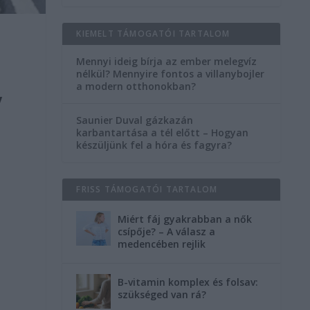
KIEMELT TÁMOGATÓI TARTALOM
Mennyi ideig bírja az ember melegvíz
nélkül? Mennyire fontos a villanybojler
a modern otthonokban?
y
Saunier Duval gázkazán
karbantartása a tél előtt – Hogyan
készüljünk fel a hóra és fagyra?
FRISS TÁMOGATÓI TARTALOM
Miért fáj gyakrabban a nők
csípője? – A válasz a
medencében rejlik
B-vitamin komplex és folsav:
szükséged van rá?