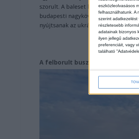
szorult. A baleset helyszínén a tele
eszközleolvasásos mó
felhasználhatunk. A 
budapesti nagykövete, Fegyir Sandor
szerint adatkezelést
nyújtsanak az ukrán állampolgárokn
részletesebb informác
adatainak bizonyos k
ilyen jellegű adatke
preferenciáit, vagy v
található "Adatvéde
A felborult busz
TOV