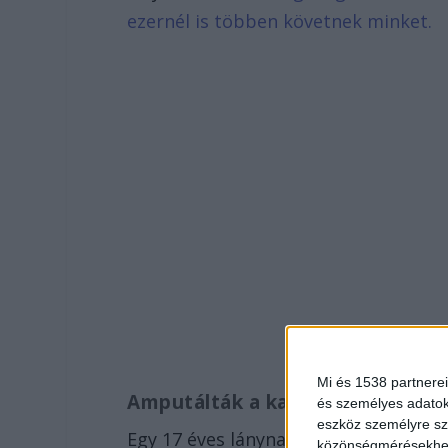
ezernél is többen követnek minket.
Mi és 1538 partnerei
Amputálták a karját
és személyes adatoka
eszköz személyre sz
Egy 17 éves lánynak a karját amputál
közönségmérésekhez 