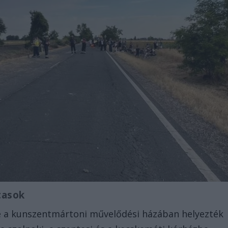
tasok
re a kunszentmártoni művelődési házában helyezték