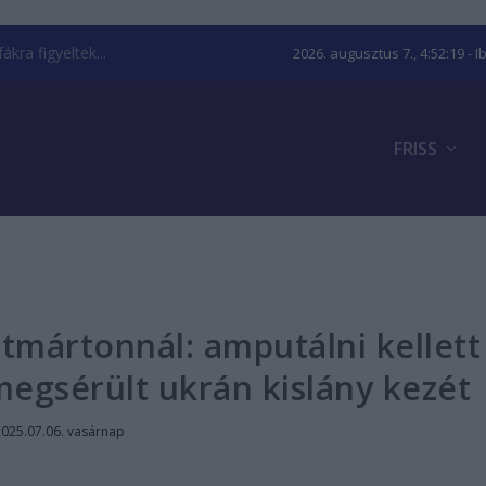
kra figyeltek...
2026. augusztus 7., 4:52:20
- I
FRISS
tmártonnál: amputálni kellett
megsérült ukrán kislány kezét
2025.07.06. vasárnap