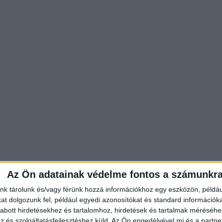
Az Ön adatainak védelme fontos a számunkr
nk tárolunk és/vagy férünk hozzá információkhoz egy eszközön, példáu
t dolgozunk fel, például egyedi azonosítókat és standard információk
abott hirdetésekhez és tartalomhoz, hirdetések és tartalmak méréséhe
ni kellett – értesült a További két gyerek műtétre
és szolgáltatásfejlesztéshez küld.
Az Ön engedélyével mi és a partne