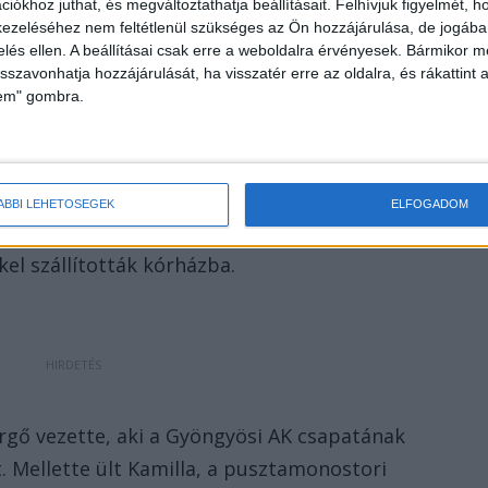
iókhoz juthat, és megváltoztathatja beállításait.
Felhívjuk figyelmét, 
ezeléséhez nem feltétlenül szükséges az Ön hozzájárulása, de jogában 
zelés ellen. A beállításai csak erre a weboldalra érvényesek. Bármikor m
isszavonhatja hozzájárulását, ha visszatér erre az oldalra, és rákattint a
lem" gombra.
k édesapja a család mögött haladt egy másik
tára vesztette el gyerekét. a történtek miatt mély
ÁBBI LEHETŐSÉGEK
ELFOGADOM
óbálták tartani benne a lelket. Az autóban utazott
kel szállították kórházba.
rgő vezette, aki a Gyöngyösi AK csapatának
. Mellette ült Kamilla, a pusztamonostori