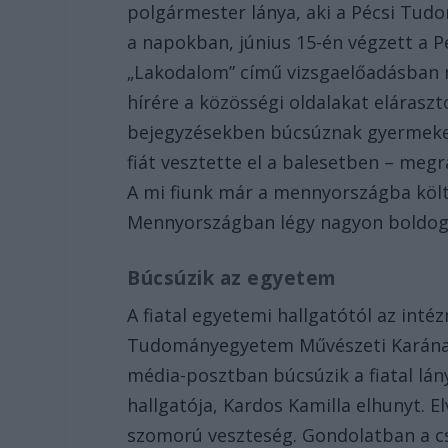
polgármester lánya, aki a Pécsi Tudo
a napokban, június 15-én végzett a 
„Lakodalom” című vizsgaelőadásban m
hírére a közösségi oldalakat eláraszt
bejegyzésekben búcsúznak gyermekeik
fiát vesztette el a balesetben – megr
A mi fiunk már a mennyországba köl
Mennyországban légy nagyon boldo
Búcsúzik az egyetem
A fiatal egyetemi hallgatótól az int
Tudományegyetem Művészeti Karána
média-posztban búcsúzik a fiatal lán
hallgatója, Kardos Kamilla elhunyt. 
szomorú veszteség. Gondolatban a cs