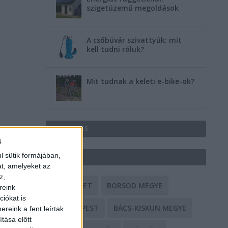
szigetüzemű megoldások
A csőbúvár szivattyúk: mit
kell tudni róluk?
Mit tudnak a keleti e-bike-ok?
HIRDETÉS
a
l sütik formájában,
CÍMKÉK
at, amelyeket az
z,
BALESET
BORSOD MEGYE
reink
iókat is
BUDAPEST
BÁCS-KISKUN MEGYE
reink a fent leírtak
tása előtt