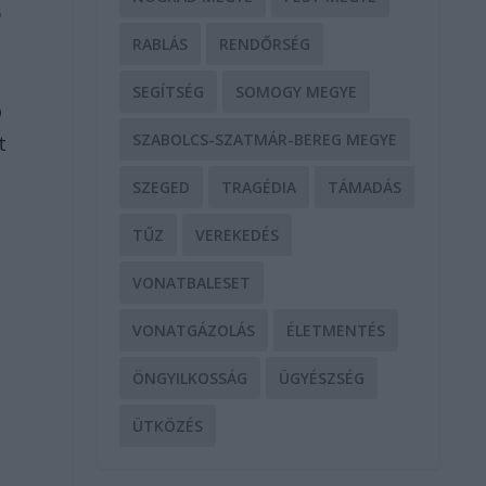
p
RABLÁS
RENDŐRSÉG
g
SEGÍTSÉG
SOMOGY MEGYE
ó
SZABOLCS-SZATMÁR-BEREG MEGYE
t
.
SZEGED
TRAGÉDIA
TÁMADÁS
TŰZ
VEREKEDÉS
VONATBALESET
VONATGÁZOLÁS
ÉLETMENTÉS
ÖNGYILKOSSÁG
ÜGYÉSZSÉG
ÜTKÖZÉS