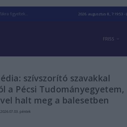
kra figyeltek...
2026. augusztus 8., 7:19:54
- 
FRISS
dia: szívszorító szavakkal
tól a Pécsi Tudományegyetem,
vel halt meg a balesetben
|
2026.07.03. péntek