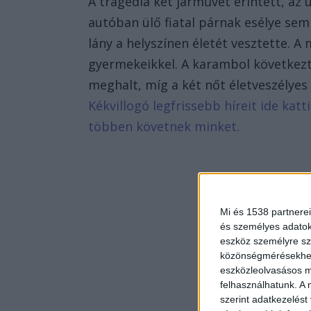
A tragédia két járművet érintett, az 
autóban ülő fiatal párnak esélye sem 
lány a helyszínen életét vesztette. A
gyermekeikkel. A karambol következ
meghalt, míg a két nőt életveszélyes
Kékvillogó legfrissebb híreit ide kat
többen követnek minket.
Mi és 1538 partnerei
és személyes adatoka
eszköz személyre sz
közönségmérésekhez 
eszközleolvasásos mó
felhasználhatunk. A 
szerint adatkezelést