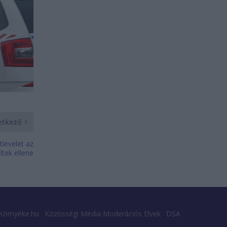
etkező
útlevelet az
ltek ellene
Környéke.hu
Közösségi Média Moderációs Elvek
DSA