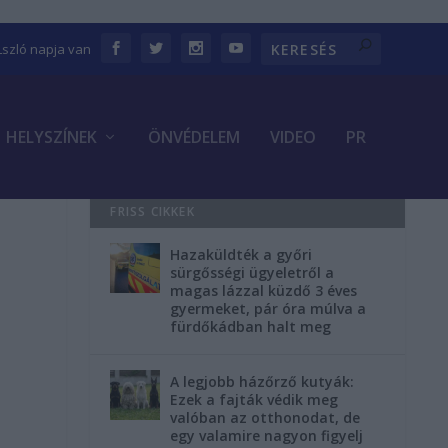
Lszló napja van
HELYSZÍNEK
ÖNVÉDELEM
VIDEO
PR
FRISS CIKKEK
Hazaküldték a győri
sürgősségi ügyeletről a
magas lázzal küzdő 3 éves
gyermeket, pár óra múlva a
fürdőkádban halt meg
A legjobb házőrző kutyák:
Ezek a fajták védik meg
valóban az otthonodat, de
egy valamire nagyon figyelj