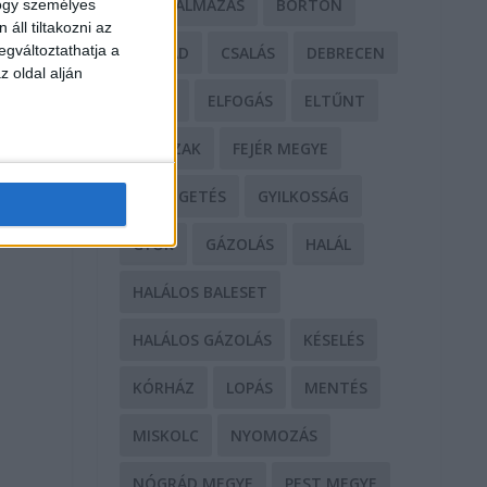
BÁNTALMAZÁS
BÖRTÖN
hogy személyes
áll tiltakozni az
egváltoztathatja a
CSALÁD
CSALÁS
DEBRECEN
z oldal alján
DROG
ELFOGÁS
ELTŰNT
ERŐSZAK
FEJÉR MEGYE
FENYEGETÉS
GYILKOSSÁG
GYŐR
GÁZOLÁS
HALÁL
HALÁLOS BALESET
HALÁLOS GÁZOLÁS
KÉSELÉS
KÓRHÁZ
LOPÁS
MENTÉS
MISKOLC
NYOMOZÁS
NÓGRÁD MEGYE
PEST MEGYE