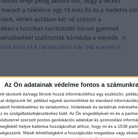
ütközés ereje pedig akkora volt, hogy a vétkes
maradt a túlélésre: egy 19 éves fiú és a mellette ülő
 másik, vétlen autóban két nő utazott a
tében a kocsiban tartózkodó három gyermek
 sérülésekkel szállították kórházba a mentők.
A
tintva éred el! A Facebookon már 342 ezernél is
Az Ön adatainak védelme fontos a számunkr
nk tárolunk és/vagy férünk hozzá információkhoz egy eszközön, példáu
t dolgozunk fel, például egyedi azonosítókat és standard információk
abott hirdetésekhez és tartalomhoz, hirdetések és tartalmak méréséhe
és szolgáltatásfejlesztéshez küld.
Az Ön engedélyével mi és a partne
dszerrel szerzett pontos geolokációs adatokat és azonosítási informác
megfelelő helyre kattintva hozzájárulhat ahhoz, hogy mi és a 1538 partne
 végezzünk. Másik lehetőségként a hozzájárulás megadása vagy elutasí