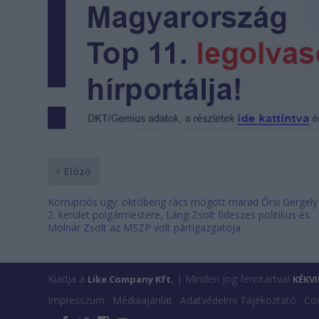
Előző
Korrupciós ügy: októberig rács mögött marad Őrsi Gergely
2. kerület polgármestere, Láng Zsolt fideszes politikus és
Molnár Zsolt az MSZP volt pártigazgatója
Kiadja a
| Minden jog fenntartva!
Like Company Kft.
KÉKV
Impresszum
Médiaajánlat
Adatvédelmi Tájékoztató
Coo