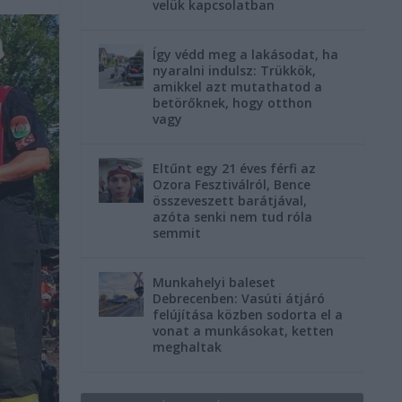
velük kapcsolatban
Így védd meg a lakásodat, ha
nyaralni indulsz: Trükkök,
amikkel azt mutathatod a
betörőknek, hogy otthon
vagy
Eltűnt egy 21 éves férfi az
Ozora Fesztiválról, Bence
összeveszett barátjával,
azóta senki nem tud róla
semmit
Munkahelyi baleset
Debrecenben: Vasúti átjáró
felújítása közben sodorta el a
vonat a munkásokat, ketten
meghaltak