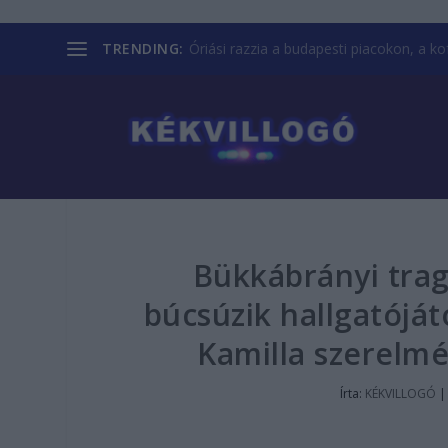
TRENDING:
Óriási razzia a budapesti piacokon, a kofá
Bükkábrányi tragé
búcsúzik hallgatójá
Kamilla szerelmé
Írta:
KÉKVILLOGÓ