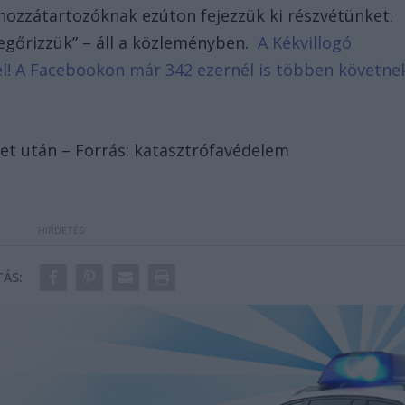
 hozzátartozóknak ezúton fejezzük ki részvétünket.
megőrizzük” – áll a közleményben.
A Kékvillogó
d el! A Facebookon már 342 ezernél is többen követne
eset után – Forrás: katasztrófavédelem
ÁS: