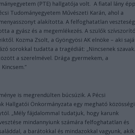
mányegyetem (PTE) hallgatója volt. A fiatal lány ép
Pécsi Tudományegyetem Művészeti Karán, ahol a
enyasszonyt alakította. A felfoghatatlan vesztesé
otta a gyász és a megemlékezés. A szülők szívszorít
től. Kozma Zsolt, a Gyöngyösi AK elnöke – aki sajá
ázó sorokkal tudatta a tragédiát: „Nincsenek szavak
tözött a szerelmével. Drága gyermekem, a
g Kincsem.”
ézménye is megrendülten búcsúzik. A Pécsi
k Hallgatói Önkormányzata egy megható közösségi
ytól. „Mély fájdalommal tudatjuk, hogy karunk
Elvesztése mindannyiunk számára felfoghatatlan és
aláddal, a barátokkal és mindazokkal vagyunk, akik