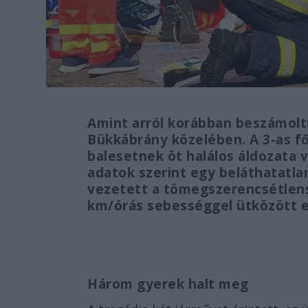
Amint arról korábban beszámolt
Bükkábrány közelében. A 3-as fő
balesetnek öt halálos áldozata 
adatok szerint egy beláthatatla
vezetett a tömegszerencsétlensé
km/órás sebességgel ütközött 
Három gyerek halt meg