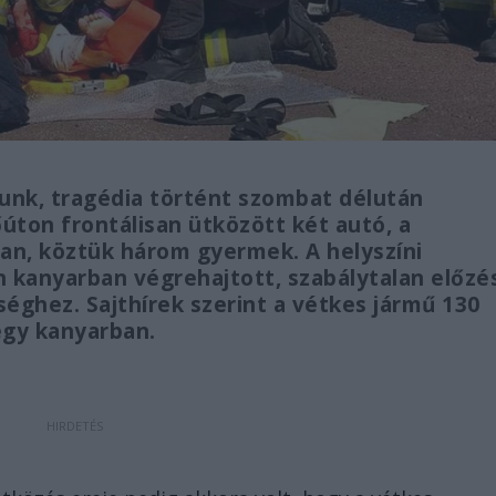
unk, tragédia történt szombat délután
úton frontálisan ütközött két autó, a
van, köztük három gyermek. A helyszíni
n kanyarban végrehajtott, szabálytalan előzé
ghez. Sajthírek szerint a vétkes jármű 130
egy kanyarban.