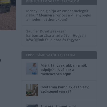
KIEMELT TÁMOGATÓI TARTALOM
Mennyi ideig bírja az ember melegvíz
nélkül? Mennyire fontos a villanybojler
a modern otthonokban?
Saunier Duval gázkazán
karbantartása a tél előtt – Hogyan
készüljünk fel a hóra és fagyra?
FRISS TÁMOGATÓI TARTALOM
s
Miért fáj gyakrabban a nők
csípője? – A válasz a
medencében rejlik
B-vitamin komplex és folsav:
szükséged van rá?
Energiát függetlenül: