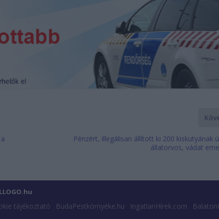
Köv
 a
Pénzért, illegálisan állított ki 200 kiskutyának 
állatorvos, vádat eme
ILLOGO.hu
kie tájékoztató
BudaPestkörnyéke.hu
IngatlanHírek.com
Balaton