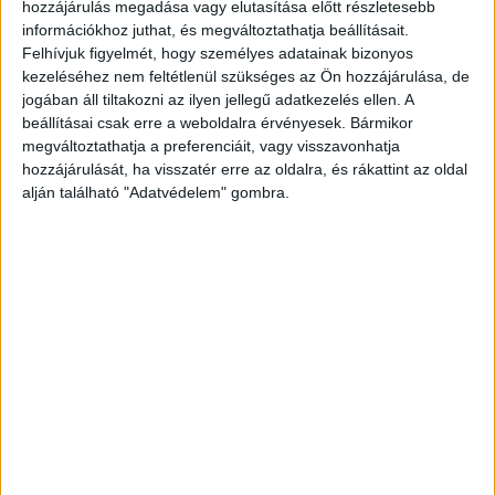
hozzájárulás megadása vagy elutasítása előtt részletesebb
Lakatos szerint azonban ez téves információ,
információkhoz juthat, és megváltoztathatja beállításait.
Felhívjuk figyelmét, hogy személyes adatainak bizonyos
hiszen őt például a napokban hallgatták ki a
kezeléséhez nem feltétlenül szükséges az Ön hozzájárulása, de
folyamatban levő nyomozás során. A 24.hu
jogában áll tiltakozni az ilyen jellegű adatkezelés ellen. A
beállításai csak erre a weboldalra érvényesek. Bármikor
szerint a rendőrség Pest vármegyei sajtóosztálya
megváltoztathatja a preferenciáit, vagy visszavonhatja
vélhetően összetévesztette az ügyet egy másik
hozzájárulását, ha visszatér erre az oldalra, és rákattint az oldal
nagykőrösi esettel, de a helyzetet tisztázni
alján található "Adatvédelem" gombra.
próbáló kérdéseikre október 10. óta nem kaptak
választ.
A Kékvillogó legfrissebb híreit ide
kattintva éred el! A Facebookon már 341 ezernél
is többen követnek minket.