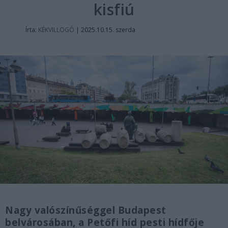
kisfiú
Írta:
KÉKVILLOGÓ
|
2025.10.15. szerda
Nagy valószínűséggel Budapest
belvárosában, a Petőfi híd pesti hídfője