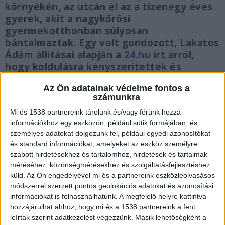
környékén, az utcán él az a tizenegy éves
gyerek, akit a nagykőrösi
gyermekotthonban súlyosan
bántalmaztak. Egy volt gondozott, Lakatos
Ádám állításai alapján a
24.hu
írt arról,
hogy koldulásra kényszerítettek és
bántalmaztak egy 11 éves kisfiút a
Az Ön adatainak védelme fontos a
nagykőrösi gyermekotthonban. A gyerek
számunkra
hetekkel ezelőtt eltűnt. A rendőrség akkor
Mi és 1538 partnereink tárolunk és/vagy férünk hozzá
azt közölte, hogy a bántalmazási ügyben a
információkhoz egy eszközön, például sütik formájában, és
nyomozás lezárult, a vádemelés
személyes adatokat dolgozunk fel, például egyedi azonosítókat
megtörtént, egyéb erőszakos
és standard információkat, amelyeket az eszköz személyre
cselekményről pedig nem érkezett
szabott hirdetésekhez és tartalomhoz, hirdetések és tartalmak
bejelentés.
méréséhez, közönségmérésekhez és szolgáltatásfejlesztéshez
küld.
Az Ön engedélyével mi és a partnereink eszközleolvasásos
módszerrel szerzett pontos geolokációs adatokat és azonosítási
információkat is felhasználhatunk. A megfelelő helyre kattintva
hozzájárulhat ahhoz, hogy mi és a 1538 partnereink a fent
leírtak szerint adatkezelést végezzünk. Másik lehetőségként a
Összetéveszthették az ügyet