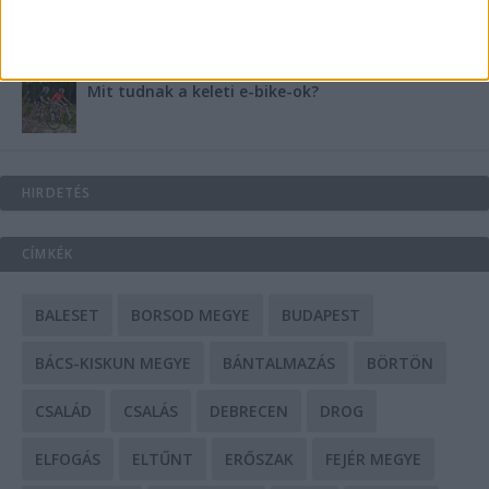
A csőbúvár szivattyúk: mit kell tudni róluk?
Mit tudnak a keleti e-bike-ok?
HIRDETÉS
CÍMKÉK
BALESET
BORSOD MEGYE
BUDAPEST
BÁCS-KISKUN MEGYE
BÁNTALMAZÁS
BÖRTÖN
CSALÁD
CSALÁS
DEBRECEN
DROG
ELFOGÁS
ELTŰNT
ERŐSZAK
FEJÉR MEGYE