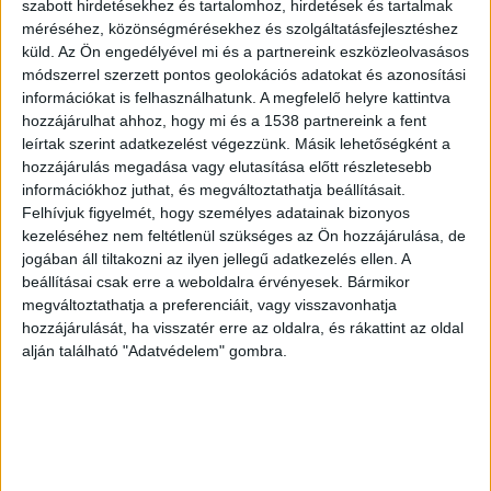
fegyverrel is több lövést leadtak.
szabott hirdetésekhez és tartalomhoz, hirdetések és tartalmak
méréséhez, közönségmérésekhez és szolgáltatásfejlesztéshez
küld.
Az Ön engedélyével mi és a partnereink eszközleolvasásos
módszerrel szerzett pontos geolokációs adatokat és azonosítási
információkat is felhasználhatunk. A megfelelő helyre kattintva
hozzájárulhat ahhoz, hogy mi és a 1538 partnereink a fent
Négy embert vittek kórházba
leírtak szerint adatkezelést végezzünk. Másik lehetőségként a
hozzájárulás megadása vagy elutasítása előtt részletesebb
A helyszínre több rendőri egység is kiment. A
információkhoz juthat, és megváltoztathatja beállításait.
helyszínről rendőri kísérettel négy férfit
Felhívjuk figyelmét, hogy személyes adatainak bizonyos
kezeléséhez nem feltétlenül szükséges az Ön hozzájárulása, de
kórházba szállítottak. Az adatgyűjtés, a helyszíni
jogában áll tiltakozni az ilyen jellegű adatkezelés ellen. A
szemle lefolytatása, valamint a körülmények
beállításai csak erre a weboldalra érvényesek. Bármikor
tisztázása folyamatban van.
A Kékvillogó
megváltoztathatja a preferenciáit, vagy visszavonhatja
hozzájárulását, ha visszatér erre az oldalra, és rákattint az oldal
legfrissebb híreit ide kattintva éred el! A
alján található "Adatvédelem" gombra.
Facebookon már 341 ezernél is többen követnek
minket