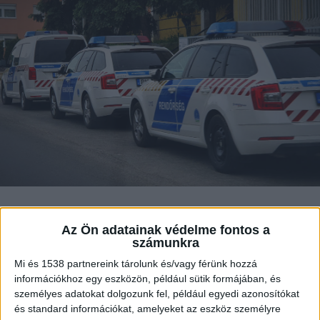
2026. május 28-án 17 óra 19 perckor
Az Ön adatainak védelme fontos a
bejelentés érkezett, miszerint a Budapest,
számunkra
21. kerület, Kossuth Lajos utcán négy férfi
Mi és 1538 partnereink tárolunk és/vagy férünk hozzá
összeverekedett különböző szúró-vágó
információkhoz egy eszközön, például sütik formájában, és
eszközökkel és a rendelkezésre álló
személyes adatokat dolgozunk fel, például egyedi azonosítókat
adatok szerint egy gumilövedékes
és standard információkat, amelyeket az eszköz személyre