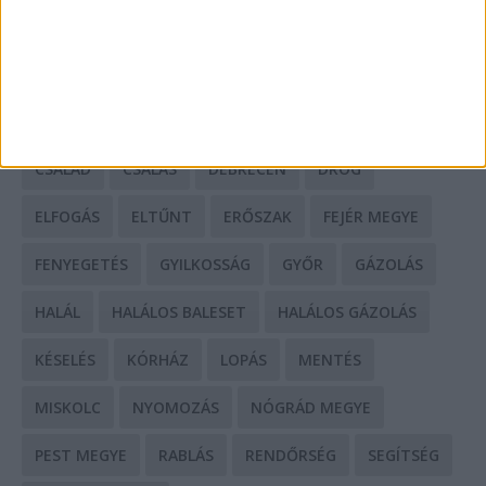
CÍMKÉK
BALESET
BORSOD MEGYE
BUDAPEST
BÁCS-KISKUN MEGYE
BÁNTALMAZÁS
BÖRTÖN
CSALÁD
CSALÁS
DEBRECEN
DROG
ELFOGÁS
ELTŰNT
ERŐSZAK
FEJÉR MEGYE
FENYEGETÉS
GYILKOSSÁG
GYŐR
GÁZOLÁS
HALÁL
HALÁLOS BALESET
HALÁLOS GÁZOLÁS
KÉSELÉS
KÓRHÁZ
LOPÁS
MENTÉS
MISKOLC
NYOMOZÁS
NÓGRÁD MEGYE
PEST MEGYE
RABLÁS
RENDŐRSÉG
SEGÍTSÉG