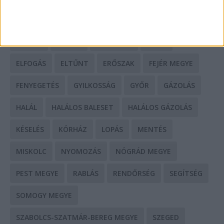
BÁCS-KISKUN MEGYE
BÁNTALMAZÁS
BÖRTÖN
CSALÁD
CSALÁS
DEBRECEN
DROG
ELFOGÁS
ELTŰNT
ERŐSZAK
FEJÉR MEGYE
FENYEGETÉS
GYILKOSSÁG
GYŐR
GÁZOLÁS
HALÁL
HALÁLOS BALESET
HALÁLOS GÁZOLÁS
KÉSELÉS
KÓRHÁZ
LOPÁS
MENTÉS
MISKOLC
NYOMOZÁS
NÓGRÁD MEGYE
PEST MEGYE
RABLÁS
RENDŐRSÉG
SEGÍTSÉG
SOMOGY MEGYE
SZABOLCS-SZATMÁR-BEREG MEGYE
SZEGED