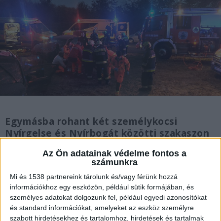
Egymásba rohant két személykocsi
Nyírgelse és Nyírbogát közötti szakaszon
hétfőn este. A 39-es kilométernél történt
Az Ön adatainak védelme fontos a
balesetben négy személy volt érintett,
számunkra
egy ember beszorult az egyik autóba.
Mi és 1538 partnereink tárolunk és/vagy férünk hozzá
információkhoz egy eszközön, például sütik formájában, és
személyes adatokat dolgozunk fel, például egyedi azonosítókat
és standard információkat, amelyeket az eszköz személyre
szabott hirdetésekhez és tartalomhoz, hirdetések és tartalmak