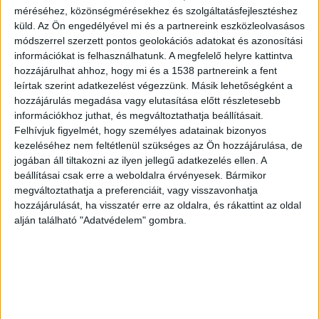
Rengeteg tűzoltó érkezett
méréséhez, közönségmérésekhez és szolgáltatásfejlesztéshez
küld.
Az Ön engedélyével mi és a partnereink eszközleolvasásos
Az adonyi hivatásos és a szakolyi önkormányzati
módszerrel szerzett pontos geolokációs adatokat és azonosítási
tűzoltók végezték a műszaki mentést. A rajok
információkat is felhasználhatunk. A megfelelő helyre kattintva
hozzájárulhat ahhoz, hogy mi és a 1538 partnereink a fent
áramtalanítottak és feszítővágó segítségével
leírtak szerint adatkezelést végezzünk. Másik lehetőségként a
kiemelték a beszorult utast az autóból, majd
hozzájárulás megadása vagy elutasítása előtt részletesebb
átadták a mentőszolgálat munkatársainak. A
információkhoz juthat, és megváltoztathatja beállításait.
Felhívjuk figyelmét, hogy személyes adatainak bizonyos
főút érintett szakaszán forgalomkorlátozás van
kezeléséhez nem feltétlenül szükséges az Ön hozzájárulása, de
érvényben – közölte a katasztrófavédelem.
jogában áll tiltakozni az ilyen jellegű adatkezelés ellen. A
beállításai csak erre a weboldalra érvényesek. Bármikor
megváltoztathatja a preferenciáit, vagy visszavonhatja
hozzájárulását, ha visszatér erre az oldalra, és rákattint az oldal
alján található "Adatvédelem" gombra.