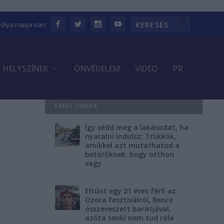
bolya napja van
HELYSZÍNEK
ÖNVÉDELEM
VIDEO
PR
FRISS CIKKEK
Így védd meg a lakásodat, ha
nyaralni indulsz: Trükkök,
amikkel azt mutathatod a
betörőknek, hogy otthon
vagy
Eltűnt egy 21 éves férfi az
Ozora Fesztiválról, Bence
összeveszett barátjával,
azóta senki nem tud róla