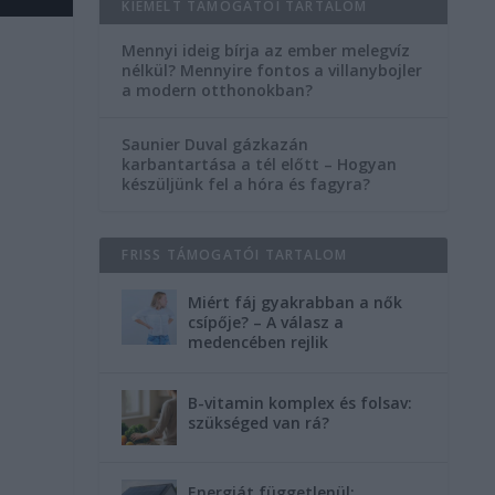
KIEMELT TÁMOGATÓI TARTALOM
Mennyi ideig bírja az ember melegvíz
nélkül? Mennyire fontos a villanybojler
a modern otthonokban?
Saunier Duval gázkazán
karbantartása a tél előtt – Hogyan
készüljünk fel a hóra és fagyra?
FRISS TÁMOGATÓI TARTALOM
Miért fáj gyakrabban a nők
csípője? – A válasz a
medencében rejlik
B-vitamin komplex és folsav:
szükséged van rá?
y
Energiát függetlenül: