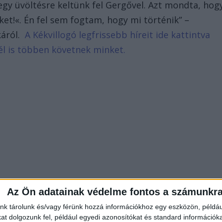
 egy üvöltésre keltünk fel Gergővel. Azt mondta, hog
et!«. Én fel sem fogtam, hogy mi történik” –
káról.
A Kékvillogó legfrissebb híreit ide kattintva
él is többen követnek minket.
Az Ön adatainak védelme fontos a számunkr
nk tárolunk és/vagy férünk hozzá információkhoz egy eszközön, példáu
t dolgozunk fel, például egyedi azonosítókat és standard információk