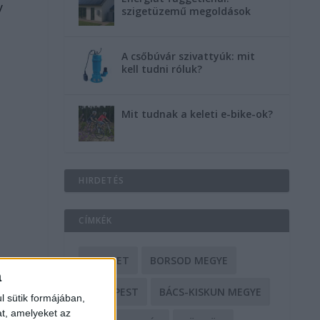
y
szigetüzemű megoldások
A csőbúvár szivattyúk: mit
kell tudni róluk?
Mit tudnak a keleti e-bike-ok?
HIRDETÉS
CÍMKÉK
BALESET
BORSOD MEGYE
a
BUDAPEST
BÁCS-KISKUN MEGYE
l sütik formájában,
at, amelyeket az