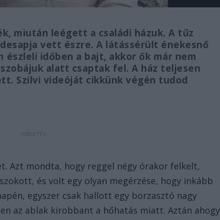
ék, miután leégett a családi házuk. A tűz
édesapja vett észre. A látássérült énekesnő
 észleli időben a bajt, akkor ők már nem
szobájuk alatt csaptak fel. A ház teljesen
tt. Szilvi videóját cikkünk végén tudod
 Azt mondta, hogy reggel négy órakor felkelt,
szokott, és volt egy olyan megérzése, hogy inkább
anapén, egyszer csak hallott egy borzasztó nagy
pen az ablak kirobbant a hőhatás miatt. Aztán ahog