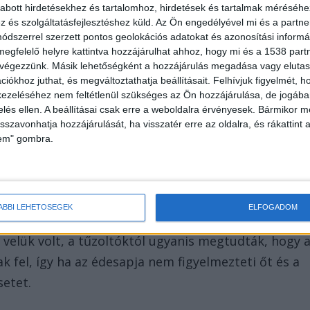
abott hirdetésekhez és tartalomhoz, hirdetések és tartalmak méréséhe
k
és szolgáltatásfejlesztéshez küld.
Az Ön engedélyével mi és a partne
dszerrel szerzett pontos geolokációs adatokat és azonosítási informác
ezítláb áll a hóban egy köntösben, és hallja a
megfelelő helyre kattintva hozzájárulhat ahhoz, hogy mi és a 1538 partne
 végezzünk. Másik lehetőségként a hozzájárulás megadása vagy elutasí
ott, hogy a macskájuk még bent van, az állatért a
iókhoz juthat, és megváltoztathatja beállításait.
Felhívjuk figyelmét, 
ségben kijutott a lángoló épületből.
ezeléséhez nem feltétlenül szükséges az Ön hozzájárulása, de jogában 
zelés ellen. A beállításai csak erre a weboldalra érvényesek. Bármikor m
isszavonhatja hozzájárulását, ha visszatér erre az oldalra, és rákattint a
lem" gombra.
k, az eljárás nagyon bonyolult, hosszadalmas és
ÁBBI LEHETŐSÉGEK
ELFOGADOM
tók részéről, így kénytelenek voltak máshová
en velük volt, a tűzoltóktól ugyanis megtudták, hogy 
k fel, így ha az édesapja nem figyelmezteti őt és a
setet.