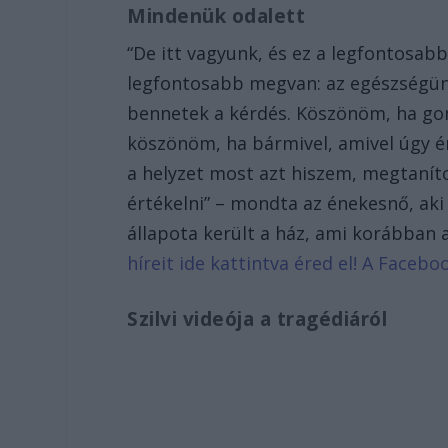
Mindenük odalett
“De itt vagyunk, és ez a legfontosabb
legfontosabb megvan: az egészségünk
bennetek a kérdés. Köszönöm, ha go
köszönöm, ha bármivel, amivel úgy ér
a helyzet most azt hiszem, megtanít
értékelni” – mondta az énekesnő, aki
állapota került a ház, ami korábban 
híreit ide kattintva éred el! A Face
Szilvi videója a tragédiáról