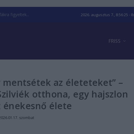
kra figyeltek...
2026. augusztus 7., 8:56:25
- I
FRISS
y mentsétek az életeteket” –
Szilviék otthona, egy hajszlon
z énekesnő élete
2026.01.17. szombat