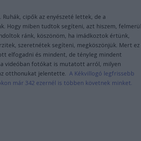
. Ruhák, cipők az enyészeté lettek, de a
. Hogy miben tudtok segíteni, azt hiszem, felmerü
ndoltok ránk, köszönöm, ha imádkoztok értünk,
zitek, szeretnétek segíteni, megköszönjük. Mert ez
ott elfogadni és mindent, de tényleg mindent
 a videóban fotókat is mutatott arról, milyen
az otthonukat jelentette.
A Kékvillogó legfrissebb
bookon már 342 ezernél is többen követnek minket.