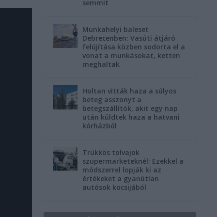
semmit
Munkahelyi baleset
Debrecenben: Vasúti átjáró
felújítása közben sodorta el a
vonat a munkásokat, ketten
meghaltak
Holtan vitták haza a súlyos
beteg asszonyt a
betegszállítók, akit egy nap
után küldtek haza a hatvani
kórházból
Trükkös tolvajok
szupermarketeknél: Ezekkel a
módszerrel lopják ki az
értékeket a gyanútlan
autósok kocsijából