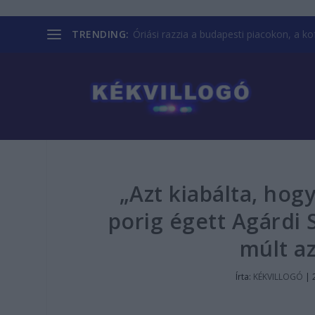
TRENDING:
Óriási razzia a budapesti piacokon, a kofá
„Azt kiabálta, hog
porig égett Agárdi 
múlt a
Írta:
KÉKVILLOGÓ
|