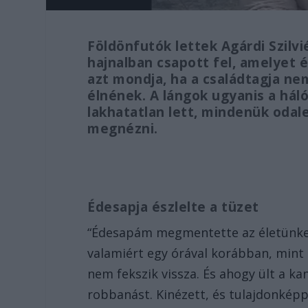
Földönfutók lettek Agárdi Szilvi
hajnalban csapott fel, amelyet 
azt mondja, ha a családtagja nem
élnének. A lángok ugyanis a háló
lakhatatlan lett, mindenük odale
megnézni.
Édesapja észlelte a tüzet
“Édesapám megmentette az életünket.
valamiért egy órával korábban, mint 
nem fekszik vissza. És ahogy ült a k
robbanást. Kinézett, és tulajdonkép