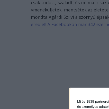
csak tudott, szaladt, és mi már csak
»meneküljetek, mentsétek az életetek
mondta Agárdi Szilvi a szörnyű éjsza
éred el! A Facebookon már 342 ezern
Mi és 1538 partnerei
és személyes adatoka