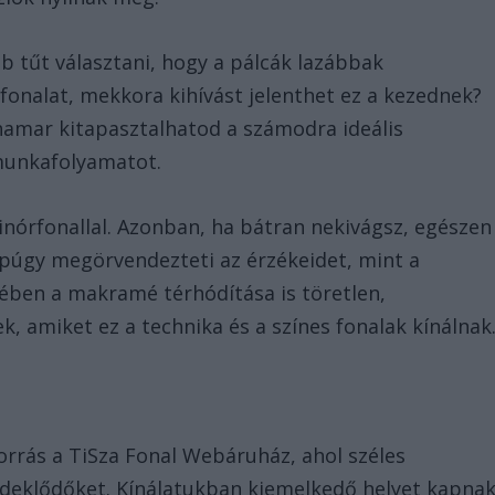
 tűt választani, hogy a pálcák lazábbak
fonalat, mekkora kihívást jelenthet ez a kezednek?
hamar kitapasztalhatod a számodra ideális
munkafolyamatot.
inórfonallal. Azonban, ha bátran nekivágsz, egészen
ppúgy megörvendezteti az érzékeidet, mint a
ében a makramé térhódítása is töretlen,
, amiket ez a technika és a színes fonalak kínálnak
orrás a TiSza Fonal Webáruház, ahol széles
érdeklődőket. Kínálatukban kiemelkedő helyet kapna