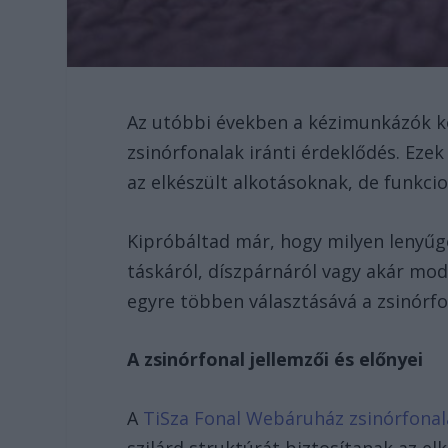
Az utóbbi években a kézimunkázók 
zsinórfonalak iránti érdeklődés. Eze
az elkészült alkotásoknak, de funkci
Kipróbáltad már, hogy milyen lenyűgö
táskáról, díszpárnáról vagy akár mod
egyre többen választásává a zsinórfo
A zsinórfonal jellemzői és előnyei
A
TiSza Fonal Webáruház zsinórfonal