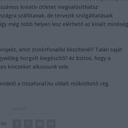
 számos kreatív ötletet megvalósíthatsz
zágra szállítanak, de tervezik szolgáltatásaik
 így még több helyen lesz elérhető az kínált minőség
rojekt, amit zsinórfonallal készítenél? Talán saját
yedileg horgolt kiegészítő? Az biztos, hogy a
ges kincseket alkossunk vele.
endelő a tiszafonal.hu oldalt működtető cég.
ÁS: