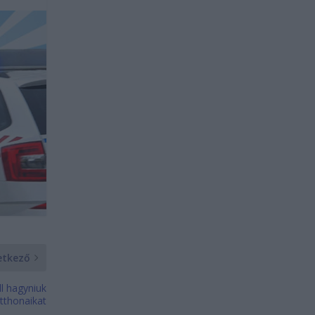
etkező
ll hagyniuk
tthonaikat