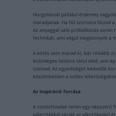
Horgolásnál például érdemes nagyobb
maradjanak. Ha túl szorosra húzod a 
Az anyaggal való próbálkozás során 
technikát, ami végül megkönnyíti a 
A kötés sem marad ki, bár ritkább zs
különleges textúra tárul eléd, ami é
szemed. Az egyediséget kedvelők kör
köszönhetően a széles lehetőségeknek
Az inspiráció forrása
A zsinórfonalak terén egy népszerű f
választékkal várják az alkotókedvű 