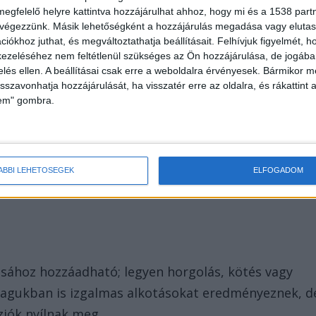
megfelelő helyre kattintva hozzájárulhat ahhoz, hogy mi és a 1538 partne
 miatt népszerű választás azok számára, akik
 végezzünk. Másik lehetőségként a hozzájárulás megadása vagy elutasí
tőket szeretnének. Egy kézzel készített táska
iókhoz juthat, és megváltoztathatja beállításait.
Felhívjuk figyelmét, 
ezeléséhez nem feltétlenül szükséges az Ön hozzájárulása, de jogában 
rtott termékeknél? Vagy esetleg már elképzelted,
zelés ellen. A beállításai csak erre a weboldalra érvényesek. Bármikor m
íthatsz meg vele a nappalidba?
isszavonhatja hozzájárulását, ha visszatér erre az oldalra, és rákattint a
lem" gombra.
A párnák és szőnyegek új életre kelhetnek a
ésük és ellenálló anyaguk nemcsak praktikus, de
k évekig kísérhetnek minket. Gondolj csak bele,
ÁBBI LEHETŐSÉGEK
ELFOGADOM
szthat egy-egy színes párna vagy elegáns szőnyeg.
sához hozzáadható; legyen horgolás, kötés vagy
agukban is izgalmas alkotásokat eredményeznek, d
ziók nyílnak meg.