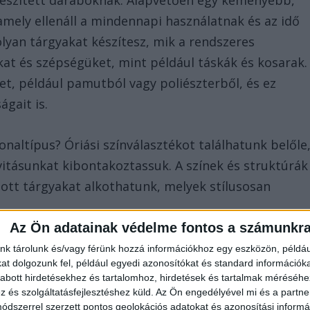
lkészített daraboknak. Alapvetően egy keményebb,
amely ellenáll a mindennapi használatnak és az idő
lyan tárgyakat készítesz, mik a rendszeres
at és szépségüket, mint például táskák és kosarak.
et, például pamutból vagy poliészterből, és ez
gait is.
onaltípus? Óriási színválasztékot találhatunk belőle
vitásunkat kibontakoztassuk. A színek és struktúrák
bott tárgyakat alkothatunk, melyek stílusosan
Az Ön adatainak védelme fontos a számunkr
al
nk tárolunk és/vagy férünk hozzá információkhoz egy eszközön, példáu
t dolgozunk fel, például egyedi azonosítókat és standard információk
abott hirdetésekhez és tartalomhoz, hirdetések és tartalmak méréséhe
lú fonaltípus? A válasz az, hogy szinte bármire! A
és szolgáltatásfejlesztéshez küld.
Az Ön engedélyével mi és a partne
dszerrel szerzett pontos geolokációs adatokat és azonosítási informác
ó táskák és kosarak készítésénél.