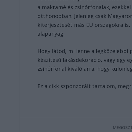
a makramé és zsinórfonalak, ezekkel
otthonodban. Jelenleg csak Magyarors
kiterjesztését más EU országokra is,
alapanyag.
Hogy látod, mi lenne a legközelebbi p
készítésű lakásdekoráció, vagy egy eg
zsinórfonal kiváló arra, hogy különle
Ez a cikk szponzorált tartalom, megr
MEGOSZT