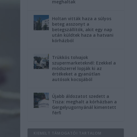
meghaltak
Holtan vitták haza a súlyos
beteg asszonyt a
betegszállítók, akit egy nap
után küldtek haza a hatvani
kórházból
Trükkös tolvajok
szupermarketeknél: Ezekkel a
módszerrel lopják ki az
értékeket a gyanútlan
autósok kocsijából
Újabb áldozatot szedett a
Tisza: meghalt a kórházban a
Gergelyugornyánál kimentett
férfi
KIEMELT TÁMOGATÓI TARTALOM