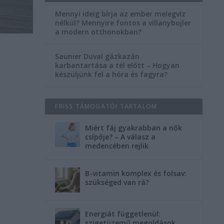
Mennyi ideig bírja az ember melegvíz
nélkül? Mennyire fontos a villanybojler
a modern otthonokban?
Saunier Duval gázkazán
karbantartása a tél előtt – Hogyan
készüljünk fel a hóra és fagyra?
FRISS TÁMOGATÓI TARTALOM
Miért fáj gyakrabban a nők
csípője? – A válasz a
medencében rejlik
B-vitamin komplex és folsav:
szükséged van rá?
Energiát függetlenül:
szigetüzemű megoldások