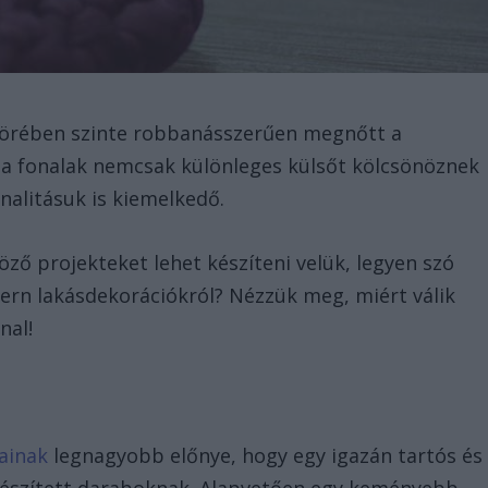
körében szinte robbanásszerűen megnőtt a
k a fonalak nemcsak különleges külsőt kölcsönöznek
onalitásuk is kiemelkedő.
ző projekteket lehet készíteni velük, legyen szó
ern lakásdekorációkról? Nézzük meg, miért válik
nal!
ainak
legnagyobb előnye, hogy egy igazán tartós és