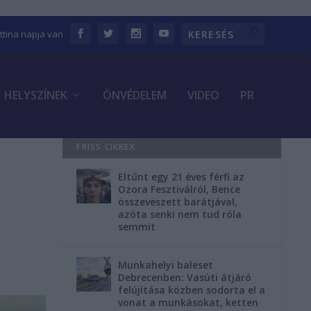
ettina napja van
HELYSZÍNEK
ÖNVÉDELEM
VIDEO
PR
FRISS CIKKEK
Eltűnt egy 21 éves férfi az
Ozora Fesztiválról, Bence
összeveszett barátjával,
azóta senki nem tud róla
semmit
Munkahelyi baleset
Debrecenben: Vasúti átjáró
felújítása közben sodorta el a
vonat a munkásokat, ketten