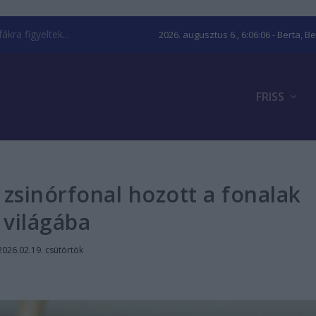
kra figyeltek...
2026. augusztus 6., 6:06:07
- Berta, B
FRISS
 zsinórfonal hozott a fonalak
világába
2026.02.19. csütörtök