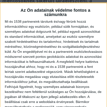
mentősöknek sikerült újraéleszteni, a
kórházban azonban meghalt. A rendőrség
Az Ön adatainak védelme fontos a
a férfit még a helyszínen őrizetbe vette. A
számunkra
rendőrök a Richárdot
Mi és 1538 partnereink tárolunk és/vagy férünk hozzá
gyilkossággal gyanúsítják, a bíróság pedig
információkhoz egy eszközön, például sütik formájában, és
30 napra elrendelte a férfi letartóztatását.
személyes adatokat dolgozunk fel, például egyedi azonosítókat
és standard információkat, amelyeket az eszköz személyre
szabott hirdetésekhez és tartalomhoz, hirdetések és tartalmak
méréséhez, közönségmérésekhez és szolgáltatásfejlesztéshez
küld.
Az Ön engedélyével mi és a partnereink eszközleolvasásos
Viharos kapcsolatban éltek
módszerrel szerzett pontos geolokációs adatokat és azonosítási
információkat is felhasználhatunk. A megfelelő helyre kattintva
Vanda és Richárd kapcsolata igencsak viharos
hozzájárulhat ahhoz, hogy mi és a 1538 partnereink a fent
volt. A férfi rendszeresen megverte. Hétfőn
leírtak szerint adatkezelést végezzünk. Másik lehetőségként a
hozzájárulás megadása vagy elutasítása előtt részletesebb
reggel is összevesztek, Richárd pedig tört-zúzott
információkhoz juthat, és megváltoztathatja beállításait.
a lakásban. A kislány eddig tisztázatlan
Felhívjuk figyelmét, hogy személyes adatainak bizonyos
kezeléséhez nem feltétlenül szükséges az Ön hozzájárulása, de
körülmények között kizuhant a negyedik emeleti
jogában áll tiltakozni az ilyen jellegű adatkezelés ellen. A
lakás erkélyéről. A lány nagymamája szerint a
beállításai csak erre a weboldalra érvényesek. Bármikor
megváltoztathatja a preferenciáit, vagy visszavonhatja