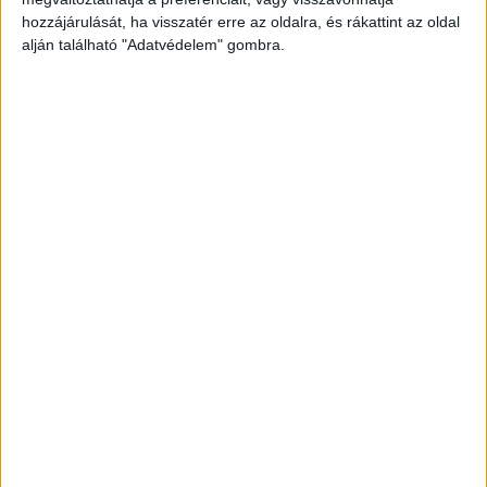
férfi Vanda előtt a lány unokatestvérének
hozzájárulását, ha visszatér erre az oldalra, és rákattint az oldal
udvarolt.
A Kékvillogó legfrissebb híreit ide
alján található "Adatvédelem" gombra.
kattintva éred el! A Facebookon már 341 ezernél
is többen követnek minket.