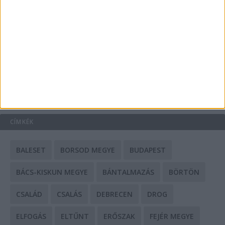
A csőbúvár szivattyúk: mit kell tudni róluk?
Mit tudnak a keleti e-bike-ok?
HIRDETÉS
CÍMKÉK
BALESET
BORSOD MEGYE
BUDAPEST
BÁCS-KISKUN MEGYE
BÁNTALMAZÁS
BÖRTÖN
CSALÁD
CSALÁS
DEBRECEN
DROG
ELFOGÁS
ELTŰNT
ERŐSZAK
FEJÉR MEGYE