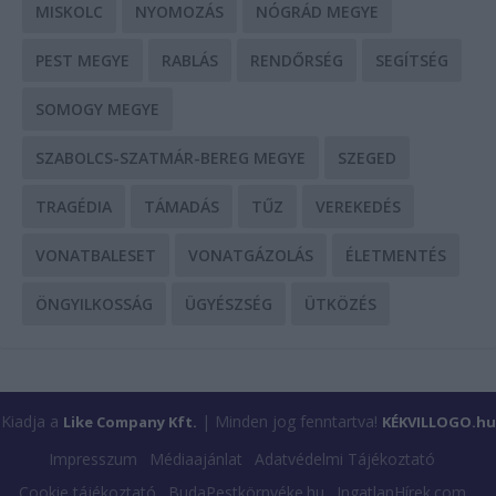
MISKOLC
NYOMOZÁS
NÓGRÁD MEGYE
PEST MEGYE
RABLÁS
RENDŐRSÉG
SEGÍTSÉG
SOMOGY MEGYE
SZABOLCS-SZATMÁR-BEREG MEGYE
SZEGED
TRAGÉDIA
TÁMADÁS
TŰZ
VEREKEDÉS
VONATBALESET
VONATGÁZOLÁS
ÉLETMENTÉS
ÖNGYILKOSSÁG
ÜGYÉSZSÉG
ÜTKÖZÉS
Kiadja a
| Minden jog fenntartva!
Like Company Kft.
KÉKVILLOGO.hu
Impresszum
Médiaajánlat
Adatvédelmi Tájékoztató
Cookie tájékoztató
BudaPestkörnyéke.hu
IngatlanHírek.com