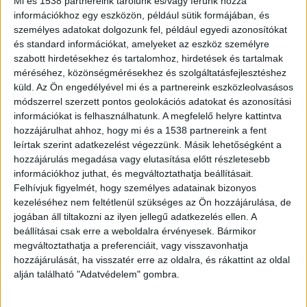
Mi és 1538 partnereink tárolunk és/vagy férünk hozzá
okozott neki. A támadók egy airsoft
információkhoz egy eszközön, például sütik formájában, és
pisztolyt használhattak, majd
személyes adatokat dolgozunk fel, például egyedi azonosítókat
elmenekültek.
és standard információkat, amelyeket az eszköz személyre
szabott hirdetésekhez és tartalomhoz, hirdetések és tartalmak
méréséhez, közönségmérésekhez és szolgáltatásfejlesztéshez
küld.
Az Ön engedélyével mi és a partnereink eszközleolvasásos
módszerrel szerzett pontos geolokációs adatokat és azonosítási
Rálőttek egy nőre
információkat is felhasználhatunk. A megfelelő helyre kattintva
hozzájárulhat ahhoz, hogy mi és a 1538 partnereink a fent
Szombat este egy, a húszas éveiben járó nőre
leírtak szerint adatkezelést végezzünk. Másik lehetőségként a
hozzájárulás megadása vagy elutasítása előtt részletesebb
lőttek rá Debrecenben, miközben biciklivel
információkhoz juthat, és megváltoztathatja beállításait.
tartott hazafelé a munkából. A sértett
Felhívjuk figyelmét, hogy személyes adatainak bizonyos
elmondása szerint a támadók egy mozgó autóból
kezeléséhez nem feltétlenül szükséges az Ön hozzájárulása, de
jogában áll tiltakozni az ilyen jellegű adatkezelés ellen. A
adták le a lövést, majd lassítás nélkül
beállításai csak erre a weboldalra érvényesek. Bármikor
elmenekültek. A nő azonnal értesítette a
megváltoztathatja a preferenciáit, vagy visszavonhatja
hozzájárulását, ha visszatér erre az oldalra, és rákattint az oldal
rendőrséget, de a lövöldözők egyelőre nem
alján található "Adatvédelem" gombra.
kerültek elő.
A Kékvillogó legfrissebb híreit ide