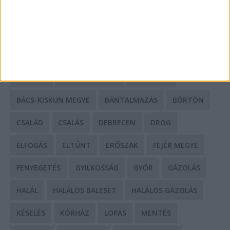
HIRDETÉS
CÍMKÉK
BALESET
BORSOD MEGYE
BUDAPEST
BÁCS-KISKUN MEGYE
BÁNTALMAZÁS
BÖRTÖN
CSALÁD
CSALÁS
DEBRECEN
DROG
ELFOGÁS
ELTŰNT
ERŐSZAK
FEJÉR MEGYE
FENYEGETÉS
GYILKOSSÁG
GYŐR
GÁZOLÁS
HALÁL
HALÁLOS BALESET
HALÁLOS GÁZOLÁS
KÉSELÉS
KÓRHÁZ
LOPÁS
MENTÉS