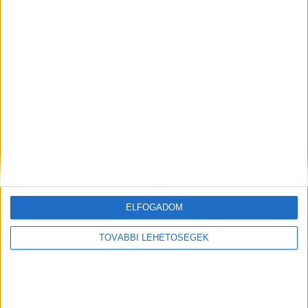
minket.
Kiemelt kép:
MEGOSZTÁS:
ELFOGADOM
TOVÁBBI LEHETŐSÉGEK