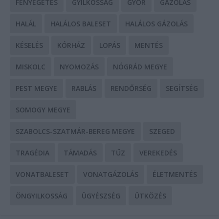
FENYEGETÉS
GYILKOSSÁG
GYŐR
GÁZOLÁS
HALÁL
HALÁLOS BALESET
HALÁLOS GÁZOLÁS
KÉSELÉS
KÓRHÁZ
LOPÁS
MENTÉS
MISKOLC
NYOMOZÁS
NÓGRÁD MEGYE
PEST MEGYE
RABLÁS
RENDŐRSÉG
SEGÍTSÉG
SOMOGY MEGYE
SZABOLCS-SZATMÁR-BEREG MEGYE
SZEGED
TRAGÉDIA
TÁMADÁS
TŰZ
VEREKEDÉS
VONATBALESET
VONATGÁZOLÁS
ÉLETMENTÉS
ÖNGYILKOSSÁG
ÜGYÉSZSÉG
ÜTKÖZÉS