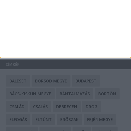
Mit tudnak a keleti e-bike-ok?
HIRDETÉS
CÍMKÉK
BALESET
BORSOD MEGYE
BUDAPEST
BÁCS-KISKUN MEGYE
BÁNTALMAZÁS
BÖRTÖN
CSALÁD
CSALÁS
DEBRECEN
DROG
ELFOGÁS
ELTŰNT
ERŐSZAK
FEJÉR MEGYE