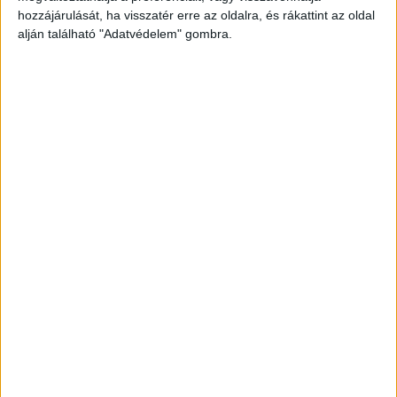
valamint az elhízás kockázata.
hozzájárulását, ha visszatér erre az oldalra, és rákattint az oldal
alján található "Adatvédelem" gombra.
Az egészség megőrzése egyben az élet
élvezetének fenntartását is jelenti, hiszen amikor
jobban érezzük magunkat, energikusabbak és
boldogabbak lehetünk. Emellett az
immunrendszerünk is erősebbé válik, ami
megvédhet a fertőzésektől, betegségektől.
Az általános jóllét fenntartható?
A jólléthez nem elég csupán egyetlen területre
összpontosítanunk. Az egészséges táplálkozás, a
rendszeres testmozgás és a mentális egyensúly
mind-mind részei ennek a komplex folyamatnak.