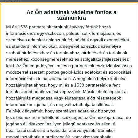
élethez.
Az Ön adatainak védelme fontos a
számunkra
De vajon miért kaphatnak szerepet ebben a
Mi és 1538 partnereink tárolunk és/vagy férünk hozzá
célkitűzésben az olyan táplálékkiegészítők, mint
információkhoz egy eszközön, például sütik formájában, és
amilyenek a
Dr.Sárkány virtuális polcain sorakozó
személyes adatokat dolgozunk fel, például egyedi azonosítókat
és standard információkat, amelyeket az eszköz személyre
termékek
? Ennek járunk utána cikkünkben.
szabott hirdetésekhez és tartalomhoz, hirdetések és tartalmak
méréséhez, közönségmérésekhez és szolgáltatásfejlesztéshez
Miért lényeges az egészség megőrzése?
küld.
Az Ön engedélyével mi és a partnereink eszközleolvasásos
módszerrel szerzett pontos geolokációs adatokat és azonosítási
információkat is felhasználhatunk. A megfelelő helyre kattintva
A modern élet kihívásai – mint a stressz, az ülő
hozzájárulhat ahhoz, hogy mi és a 1538 partnereink a fent
leírtak szerint adatkezelést végezzünk. Másik lehetőségként a
életmód és a tápanyagokban szegény
hozzájárulás megadása vagy elutasítása előtt részletesebb
táplálkozás – egyre nagyobb terhelést jelentenek
információkhoz juthat, és megváltoztathatja beállításait.
Felhívjuk figyelmét, hogy személyes adatainak bizonyos
a szervezetünk számára. Ezek következtében nő
kezeléséhez nem feltétlenül szükséges az Ön hozzájárulása, de
a krónikus betegségek, mint például a
jogában áll tiltakozni az ilyen jellegű adatkezelés ellen. A
cukorbetegség, a szív- és érrendszeri problémák,
beállításai csak erre a weboldalra érvényesek. Bármikor
megváltoztathatja a preferenciáit, vagy visszavonhatja