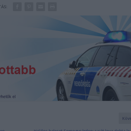
ÁS:
Köv
nen
Halálos baleset Somogysárdon: saját lova dobta le