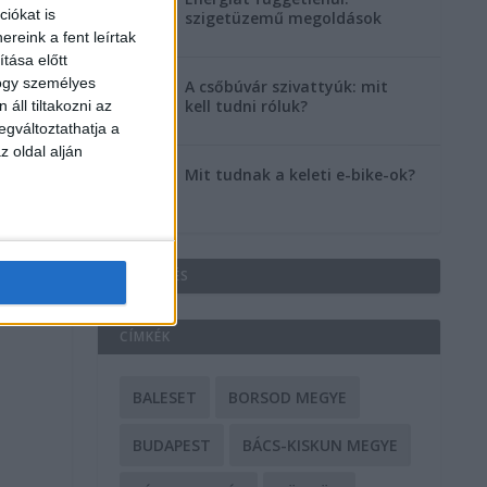
iókat is
szigetüzemű megoldások
reink a fent leírtak
tása előtt
hogy személyes
A csőbúvár szivattyúk: mit
kell tudni róluk?
áll tiltakozni az
egváltoztathatja a
z oldal alján
Mit tudnak a keleti e-bike-ok?
HIRDETÉS
CÍMKÉK
BALESET
BORSOD MEGYE
BUDAPEST
BÁCS-KISKUN MEGYE