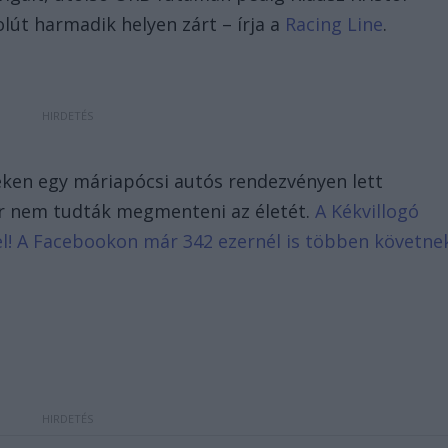
olút harmadik helyen zárt – írja a
Racing Line
.
eken egy máriapócsi autós rendezvényen lett
ár nem tudták megmenteni az életét.
A Kékvillogó
d el! A Facebookon már 342 ezernél is többen követne