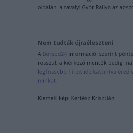
oldalán, a tavalyi Győr Rallyn az absz
Nem tudták újraéleszteni
A
Borsod24
információi szerint pént
rosszul, a kiérkező mentők pedig m
legfrissebb híreit ide kattintva ére
minket.
Kiemelt kép: Kertész Krisztián