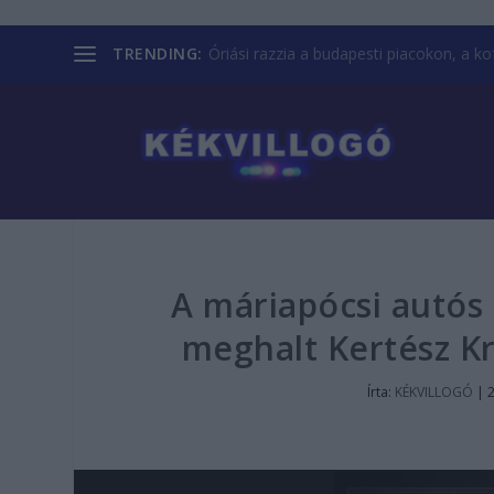
TRENDING:
Óriási razzia a budapesti piacokon, a kofá
A máriapócsi autós 
meghalt Kertész Kri
Írta:
KÉKVILLOGÓ
|