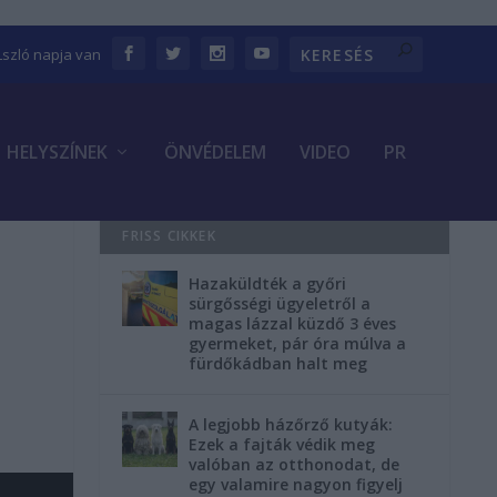
Lszló napja van
HELYSZÍNEK
ÖNVÉDELEM
VIDEO
PR
FRISS CIKKEK
Hazaküldték a győri
sürgősségi ügyeletről a
magas lázzal küzdő 3 éves
gyermeket, pár óra múlva a
fürdőkádban halt meg
A legjobb házőrző kutyák:
Ezek a fajták védik meg
valóban az otthonodat, de
egy valamire nagyon figyelj