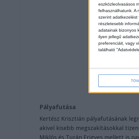
eszközleolvasásos mó
felhasználhatunk. A 
szerint adatkezelést
részletesebb informác
adatainak bizonyos k
ilyen jellegű adatke
preferenciáit, vagy v
található "Adatvéde
TOV
Pályafutása
Kertész Krisztián pályafutásának le
akivel kisebb megszakításokkal tize
Miklós és Turán Frigyes mellett is n