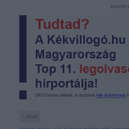
MEGOSZT
Előző
Frontális ütközés az 51-es főúton: mindkét sofőr a helyszí