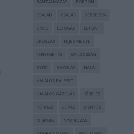
BÁNTALMAZÁS
BÖRTÖN
CSALÁD
CSALÁS
DEBRECEN
DROG
ELFOGÁS
ELTŰNT
ERŐSZAK
FEJÉR MEGYE
FENYEGETÉS
GYILKOSSÁG
GYŐR
GÁZOLÁS
HALÁL
k
HALÁLOS BALESET
HALÁLOS GÁZOLÁS
KÉSELÉS
KÓRHÁZ
LOPÁS
MENTÉS
MISKOLC
NYOMOZÁS
NÓGRÁD MEGYE
PEST MEGYE