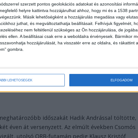
dszerrel szerzett pontos geolokációs adatokat és azonosítási informác
megfelelő helyre kattintva hozzájárulhat ahhoz, hogy mi és a 1538 partne
 végezzünk. Másik lehetőségként a hozzájárulás megadása vagy elutasí
iókhoz juthat, és megváltoztathatja beállításait.
Felhívjuk figyelmét, 
ezeléséhez nem feltétlenül szükséges az Ön hozzájárulása, de jogában 
zelés ellen. A beállításai csak erre a weboldalra érvényesek. Bármikor m
isszavonhatja hozzájárulását, ha visszatér erre az oldalra, és rákattint a
lem" gombra.
ÁBBI LEHETŐSÉGEK
ELFOGADOM
gmeghatározóbb időszakát Hadik Andrással töltötte,
nkét éven át versenyzett. Az elmúlt években Csomós
avigált, utolsó ORB-futamán pedig Klausz Kristóf