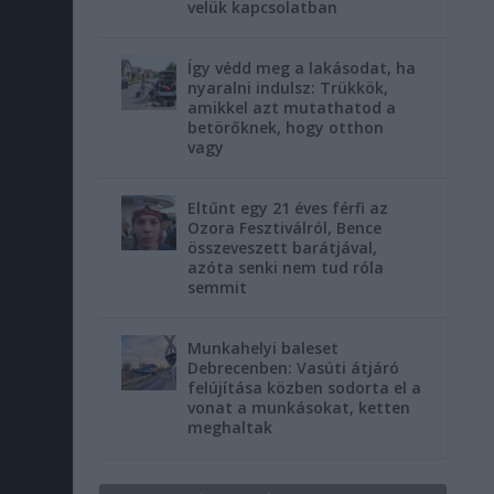
velük kapcsolatban
Így védd meg a lakásodat, ha
nyaralni indulsz: Trükkök,
amikkel azt mutathatod a
betörőknek, hogy otthon
vagy
Eltűnt egy 21 éves férfi az
Ozora Fesztiválról, Bence
összeveszett barátjával,
azóta senki nem tud róla
semmit
Munkahelyi baleset
Debrecenben: Vasúti átjáró
felújítása közben sodorta el a
vonat a munkásokat, ketten
meghaltak