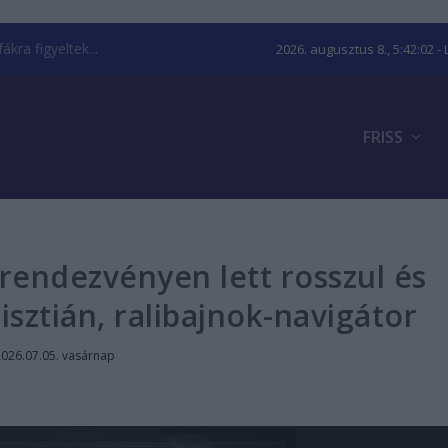
kra figyeltek...
2026. augusztus 8., 5:42:03
- 
FRISS
rendezvényen lett rosszul és
sztián, ralibajnok-navigátor
2026.07.05. vasárnap