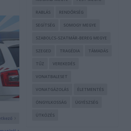
RABLÁS
RENDŐRSÉG
SEGÍTSÉG
SOMOGY MEGYE
SZABOLCS-SZATMÁR-BEREG MEGYE
SZEGED
TRAGÉDIA
TÁMADÁS
TŰZ
VEREKEDÉS
VONATBALESET
VONATGÁZOLÁS
ÉLETMENTÉS
ÖNGYILKOSSÁG
ÜGYÉSZSÉG
ÜTKÖZÉS
etkező
 magáról a