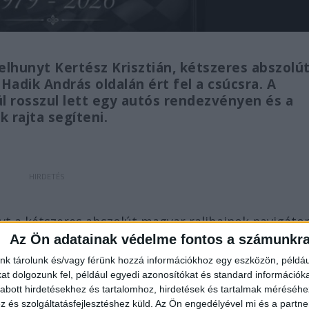
elhunyt Kertész Krisztián, kétszeres abszolú
 Hadik András oldalán ért fel a csúcsra. A
l rosszul lett egy autós rendezvényen és a
 rajta segíteni.
nyt a kétszeres abszolút magyar ralibajnok navigátor
Az Ön adatainak védelme fontos a számunkr
lán 2020-ban és 2021-ben ünnepelhetett abszolút
nk tárolunk és/vagy férünk hozzá információkhoz egy eszközön, példáu
egfrissebb híreit ide kattintva éred el! A Facebookon
t dolgozunk fel, például egyedi azonosítókat és standard információk
minket.
abott hirdetésekhez és tartalomhoz, hirdetések és tartalmak méréséhe
és szolgáltatásfejlesztéshez küld.
Az Ön engedélyével mi és a partne