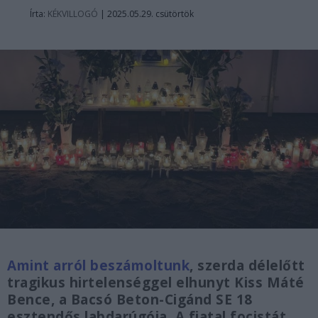
Írta:
KÉKVILLOGÓ
|
2025.05.29. csütörtök
Amint arról beszámoltunk
, szerda délelőtt
tragikus hirtelenséggel elhunyt Kiss Máté
Bence, a Bacsó Beton-Cigánd SE 18
esztendős labdarúgója. A fiatal focistát