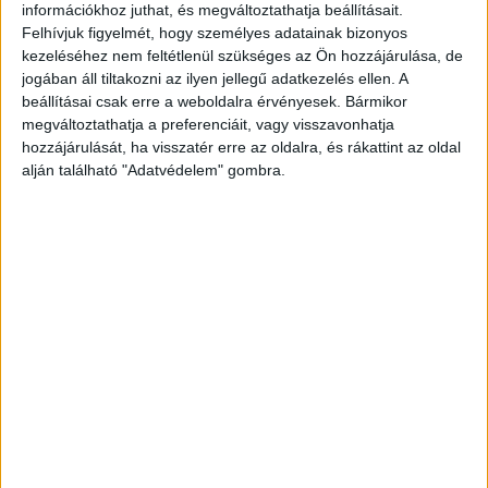
információkhoz juthat, és megváltoztathatja beállításait.
Kékvillogó legfrissebb híreit ide kattintva éred el!
Felhívjuk figyelmét, hogy személyes adatainak bizonyos
kezeléséhez nem feltétlenül szükséges az Ön hozzájárulása, de
A Facebookon már 341 ezernél is többen
jogában áll tiltakozni az ilyen jellegű adatkezelés ellen. A
követnek minket.
beállításai csak erre a weboldalra érvényesek. Bármikor
megváltoztathatja a preferenciáit, vagy visszavonhatja
hozzájárulását, ha visszatér erre az oldalra, és rákattint az oldal
alján található "Adatvédelem" gombra.