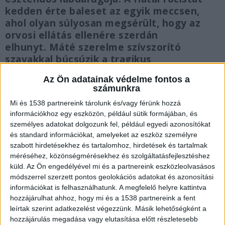
kedden érte baleset az egyik meccsen,
ahol olyan súlyosan megsérült, hogy az
orvosi ellátás ellenére szerdán
elhunyt. Máté szerelme szívszorító
szavakkal búcsúzik a tragikus
hirtelenséggel elhunyt fiútól.
Az Ön adatainak védelme fontos a
számunkra
Mi és 1538 partnereink tárolunk és/vagy férünk hozzá
információkhoz egy eszközön, például sütik formájában, és
személyes adatokat dolgozunk fel, például egyedi azonosítókat
Összeütközött két játékos
és standard információkat, amelyeket az eszköz személyre
szabott hirdetésekhez és tartalomhoz, hirdetések és tartalmak
A Cigánd SE U19-es csapata kedden a Felsőzsolca
méréséhez, közönségmérésekhez és szolgáltatásfejlesztéshez
otthonában lépett pályára. A végzetes eset a
küld.
Az Ön engedélyével mi és a partnereink eszközleolvasásos
mérkőzés 35. percében történt, amikor a fiatal
módszerrel szerzett pontos geolokációs adatokat és azonosítási
információkat is felhasználhatunk. A megfelelő helyre kattintva
játékos a saját csapata kapusával ütközött. A
hozzájárulhat ahhoz, hogy mi és a 1538 partnereink a fent
megsérült sportolót az oldalvonal mentén
leírtak szerint adatkezelést végezzünk. Másik lehetőségként a
hozzájárulás megadása vagy elutasítása előtt részletesebb
ápolták, azonnal mentőt hívtak hozzá.
A