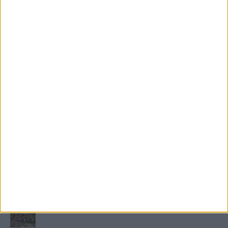
FRISS TÁMOGATÓI TARTALOM
Miért fáj gyakrabban a nők csípője? – A válasz a
medencében rejlik
B-vitamin komplex és folsav: szükséged van rá?
Energiát függetlenül: szigetüzemű megoldások
A csőbúvár szivattyúk: mit kell tudni róluk?
Mit tudnak a keleti e-bike-ok?