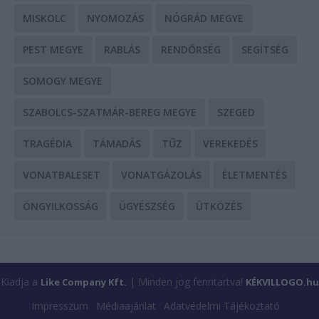
MISKOLC
NYOMOZÁS
NÓGRÁD MEGYE
PEST MEGYE
RABLÁS
RENDŐRSÉG
SEGÍTSÉG
SOMOGY MEGYE
SZABOLCS-SZATMÁR-BEREG MEGYE
SZEGED
TRAGÉDIA
TÁMADÁS
TŰZ
VEREKEDÉS
VONATBALESET
VONATGÁZOLÁS
ÉLETMENTÉS
ÖNGYILKOSSÁG
ÜGYÉSZSÉG
ÜTKÖZÉS
Kiadja a
| Minden jog fenntartva!
Like Company Kft.
KÉKVILLOGO.hu
Impresszum
Médiaajánlat
Adatvédelmi Tájékoztató