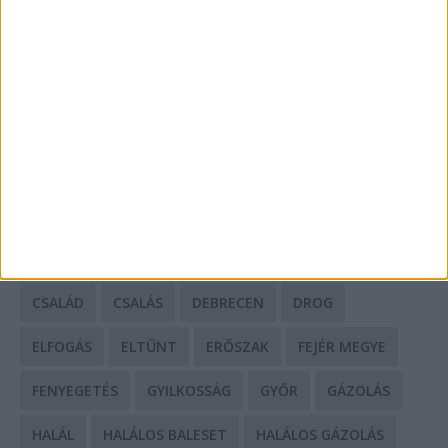
Mit tudnak a keleti e-bike-ok?
HIRDETÉS
CÍMKÉK
BALESET
BORSOD MEGYE
BUDAPEST
BÁCS-KISKUN MEGYE
BÁNTALMAZÁS
BÖRTÖN
CSALÁD
CSALÁS
DEBRECEN
DROG
ELFOGÁS
ELTŰNT
ERŐSZAK
FEJÉR MEGYE
FENYEGETÉS
GYILKOSSÁG
GYŐR
GÁZOLÁS
HALÁL
HALÁLOS BALESET
HALÁLOS GÁZOLÁS