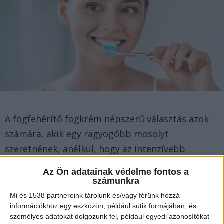
A fogfehérítő fogkrém népszerű választás azok
számára, akik egy ragyogóbb mosolyt
szeretnének, anélkül, hogy az intenzívebb
fogfehérítő kezelésekkel járó elkötelezettséget
Az Ön adatainak védelme fontos a
vállalnák. Ezek a fogkrémek speciálisan úgy
számunkra
vannak összeállítva, hogy segítsenek eltávolítani
Mi és 1538 partnereink tárolunk és/vagy férünk hozzá
információkhoz egy eszközön, például sütik formájában, és
a felszíni foltokat és megelőzni a jövőbeli
személyes adatokat dolgozunk fel, például egyedi azonosítókat