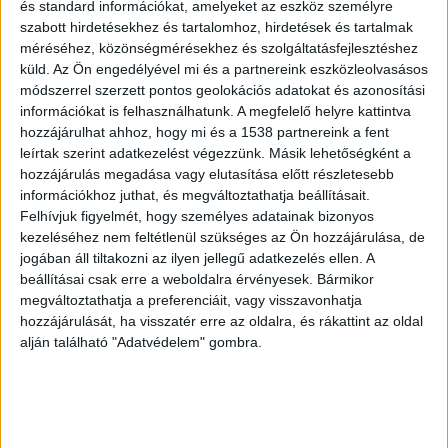
elszíneződéseket. Általában enyhe
és standard információkat, amelyeket az eszköz személyre
csiszolóanyagokat és speciális, a fogak
szabott hirdetésekhez és tartalomhoz, hirdetések és tartalmak
méréséhez, közönségmérésekhez és szolgáltatásfejlesztéshez
polírozására tervezett összetevőket
küld.
Az Ön engedélyével mi és a partnereink eszközleolvasásos
tartalmaznak, így kényelmesen kiegészítik a napi
módszerrel szerzett pontos geolokációs adatokat és azonosítási
információkat is felhasználhatunk. A megfelelő helyre kattintva
szájápolási rutint.
hozzájárulhat ahhoz, hogy mi és a 1538 partnereink a fent
leírtak szerint adatkezelést végezzünk. Másik lehetőségként a
Így működik a fogfehérítő fogkrém
hozzájárulás megadása vagy elutasítása előtt részletesebb
információkhoz juthat, és megváltoztathatja beállításait.
A legtöbb
fogfehérítő fogkrém
úgy működik,
Felhívjuk figyelmét, hogy személyes adatainak bizonyos
kezeléséhez nem feltétlenül szükséges az Ön hozzájárulása, de
hogy enyhe csiszolóanyagokat használ, amelyek
jogában áll tiltakozni az ilyen jellegű adatkezelés ellen. A
segítenek az olyan ételek és italok által okozott
beállításai csak erre a weboldalra érvényesek. Bármikor
felszíni foltok lesikálásában, mint a kávé, a tea és
megváltoztathatja a preferenciáit, vagy visszavonhatja
hozzájárulását, ha visszatér erre az oldalra, és rákattint az oldal
a vörösbor. Emellett sok ilyen termék tartalmaz
alján található "Adatvédelem" gombra.
kémiai anyagokat, például hidrogén-peroxidot
vagy karbamid-peroxidot, amelyek behatolnak a
zománcba, és segítenek a fogak fehérítésében.