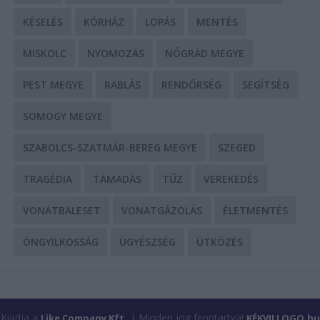
KÉSELÉS
KÓRHÁZ
LOPÁS
MENTÉS
MISKOLC
NYOMOZÁS
NÓGRÁD MEGYE
PEST MEGYE
RABLÁS
RENDŐRSÉG
SEGÍTSÉG
SOMOGY MEGYE
SZABOLCS-SZATMÁR-BEREG MEGYE
SZEGED
TRAGÉDIA
TÁMADÁS
TŰZ
VEREKEDÉS
VONATBALESET
VONATGÁZOLÁS
ÉLETMENTÉS
ÖNGYILKOSSÁG
ÜGYÉSZSÉG
ÜTKÖZÉS
Kiadja a
| Minden jog fenntartva!
Like Company Kft.
KÉKVILLOGO.hu