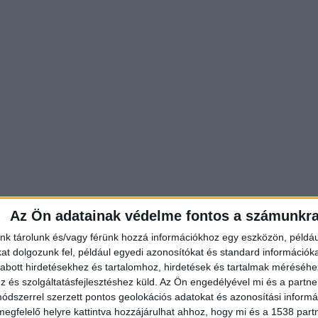
Az Ön adatainak védelme fontos a számunkr
nk tárolunk és/vagy férünk hozzá információkhoz egy eszközön, példáu
t dolgozunk fel, például egyedi azonosítókat és standard információk
abott hirdetésekhez és tartalomhoz, hirdetések és tartalmak méréséhe
és szolgáltatásfejlesztéshez küld.
Az Ön engedélyével mi és a partne
s járt, akik heti rendszerességgel kristályt és füve
dszerrel szerzett pontos geolokációs adatokat és azonosítási informác
s, akit befogadtak és ennek fejében a porciózásban
megfelelő helyre kattintva hozzájárulhat ahhoz, hogy mi és a 1538 partne