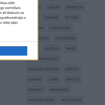
tása előtt
CSALÁD
CSALÁS
DEBRECEN
hogy személyes
áll tiltakozni az
DROG
ELFOGÁS
ELTŰNT
egváltoztathatja a
z oldal alján
ERŐSZAK
FEJÉR MEGYE
FENYEGETÉS
GYILKOSSÁG
GYŐR
GÁZOLÁS
HALÁL
HALÁLOS BALESET
HALÁLOS GÁZOLÁS
KÉSELÉS
KÓRHÁZ
LOPÁS
MENTÉS
MISKOLC
NYOMOZÁS
NÓGRÁD MEGYE
PEST MEGYE