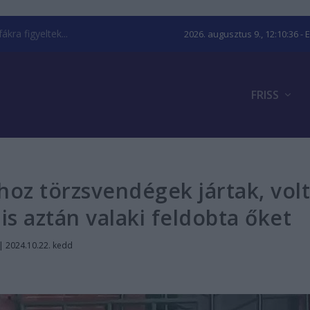
kra figyeltek...
2026. augusztus 9., 12:10:37
- 
FRISS
hoz törzsvendégek jártak, vol
 is aztán valaki feldobta őket
|
2024.10.22. kedd