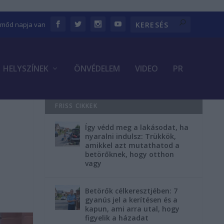
Emőd napja van
HELYSZÍNEK
ÖNVÉDELEM
VIDEO
PR
FRISS CIKKEK
Így védd meg a lakásodat, ha
t
nyaralni indulsz: Trükkök,
amikkel azt mutathatod a
betörőknek, hogy otthon
vagy
Betörők célkeresztjében: 7
gyanús jel a kerítésen és a
kapun, ami arra utal, hogy
figyelik a házadat