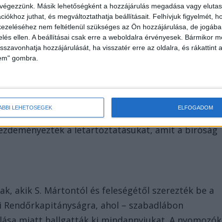
 végezzünk. Másik lehetőségként a hozzájárulás megadása vagy elutasí
iókhoz juthat, és megváltoztathatja beállításait.
Felhívjuk figyelmét, 
ezeléséhez nem feltétlenül szükséges az Ön hozzájárulása, de jogában 
zelés ellen. A beállításai csak erre a weboldalra érvényesek. Bármikor m
isszavonhatja hozzájárulását, ha visszatér erre az oldalra, és rákattint a
lem" gombra.
lepték meg a családot. Kutatást tartottak a házban,
eszt, kábítószergyanús anyagokat, mérleget és
ÁBBI LEHETŐSÉGEK
ELFOGADOM
lították, majd őrizetbe vételük mellett
Kezdeményezték a letartóztatásukat, amit a bíróság
k, akik S. Mártontól és feleségétől szerezték be a
édi Rendőrkapitányságra, ahol – szabadlábon
klása miatt hallgatták ki mindannyiukat. A nyomozók