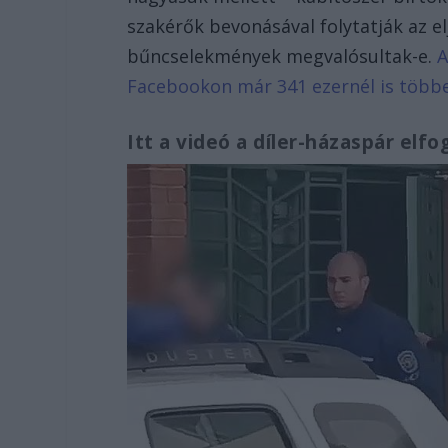
szakérők bevonásával folytatják az el
bűncselekmények megvalósultak-e.
A
Facebookon már 341 ezernél is több
Itt a videó a díler-házaspár elfo