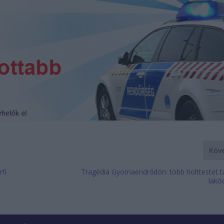
Köv
rfi
Tragédia Gyomaendrődön: több holttestet ta
lakó