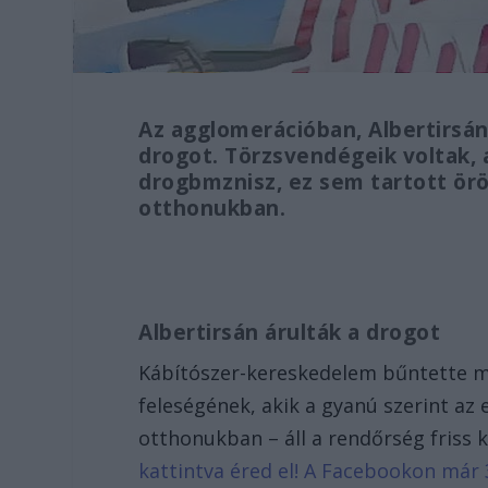
Az agglomerációban, Albertirsán 
drogot. Törzsvendégeik voltak, a
drogbmznisz, ez sem tartott örö
otthonukban.
Albertirsán árulták a drogot
Kábítószer-kereskedelem bűntette miat
feleségének, akik a gyanú szerint az
otthonukban – áll a rendőrség friss
kattintva éred el! A Facebookon már 