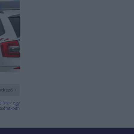
etkező
láltak egy
csónakban