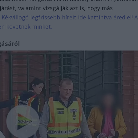
járást, valamint vizsgálják azt is, hogy más
 Kékvillogó legfrissebb híreit ide kattintva éred el! A
en követnek minket.
gásáról