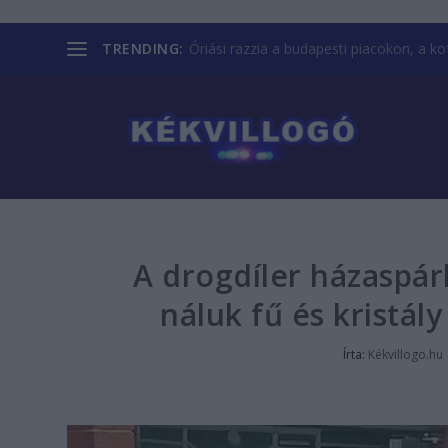
TRENDING:
Óriási razzia a budapesti piacokon, a kofá
A drogdíler házaspár
náluk fű és kristály
Írta:
Kékvillogo.hu