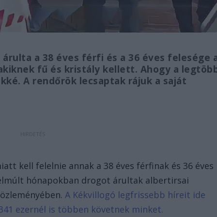
árulta a 38 éves férfi és a 36 éves felesége 
kiknek fű és kristály kellett. Ahogy a legtöb
kké. A rendőrök lecsaptak rájuk a saját
t kell felelnie annak a 38 éves férfinak és 36 éves
 elmúlt hónapokban drogot árultak albertirsai
 közleményében.
A Kékvillogó legfrissebb híreit ide
341 ezernél is többen követnek minket.