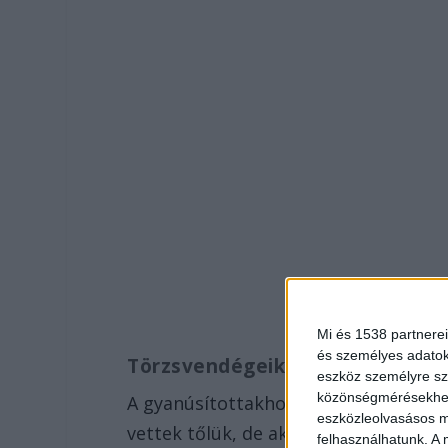
Mi és 1538 partnerei
és személyes adatoka
Törzsvendégeik voltak
eszköz személyre sz
közönségmérésekhez 
A gyanúsítottakhoz több törzsvendég i
eszközleolvasásos mó
vettek tőlük, de akadt olyan fiatal i
felhasználhatunk. A 