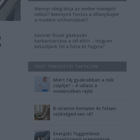
Mennyi ideig bírja az ember melegvíz
nélkül? Mennyire fontos a villanybojler
a modern otthonokban?
Saunier Duval gázkazán
a
karbantartása a tél előtt – Hogyan
b
készüljünk fel a hóra és fagyra?
FRISS TÁMOGATÓI TARTALOM
Miért fáj gyakrabban a nők
csípője? – A válasz a
medencében rejlik
B-vitamin komplex és folsav:
szükséged van rá?
Energiát függetlenül:
szigetüzemű megoldások