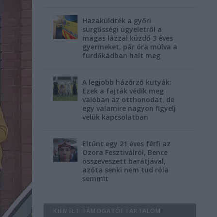
Hazaküldték a győri
sürgősségi ügyeletről a
magas lázzal küzdő 3 éves
gyermeket, pár óra múlva a
fürdőkádban halt meg
A legjobb házőrző kutyák:
Ezek a fajták védik meg
valóban az otthonodat, de
egy valamire nagyon figyelj
velük kapcsolatban
Eltűnt egy 21 éves férfi az
Ozora Fesztiválról, Bence
összeveszett barátjával,
azóta senki nem tud róla
semmit
KIEMELT TÁMOGATÓI TARTALOM