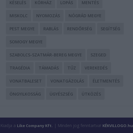
KÉSELÉS
KÓRHÁZ
LOPÁS
MENTÉS
MISKOLC
NYOMOZÁS
NÓGRÁD MEGYE
PEST MEGYE
RABLÁS
RENDŐRSÉG
SEGÍTSÉG
SOMOGY MEGYE
SZABOLCS-SZATMÁR-BEREG MEGYE
SZEGED
TRAGÉDIA
TÁMADÁS
TŰZ
VEREKEDÉS
VONATBALESET
VONATGÁZOLÁS
ÉLETMENTÉS
ÖNGYILKOSSÁG
ÜGYÉSZSÉG
ÜTKÖZÉS
Kiadja a
| Minden jog fenntartva!
Like Company Kft.
KÉKVILLOGO.hu