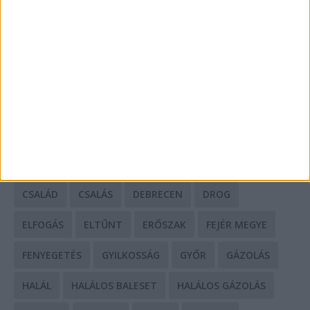
HIRDETÉS
CÍMKÉK
BALESET
BORSOD MEGYE
BUDAPEST
BÁCS-KISKUN MEGYE
BÁNTALMAZÁS
BÖRTÖN
CSALÁD
CSALÁS
DEBRECEN
DROG
ELFOGÁS
ELTŰNT
ERŐSZAK
FEJÉR MEGYE
FENYEGETÉS
GYILKOSSÁG
GYŐR
GÁZOLÁS
HALÁL
HALÁLOS BALESET
HALÁLOS GÁZOLÁS