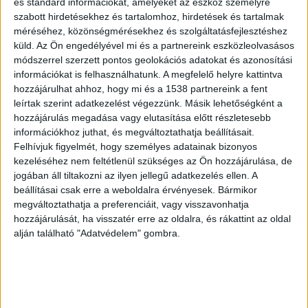
és standard információkat, amelyeket az eszköz személyre
ölelni.
szabott hirdetésekhez és tartalomhoz, hirdetések és tartalmak
méréséhez, közönségmérésekhez és szolgáltatásfejlesztéshez
küld.
Az Ön engedélyével mi és a partnereink eszközleolvasásos
módszerrel szerzett pontos geolokációs adatokat és azonosítási
információkat is felhasználhatunk. A megfelelő helyre kattintva
hozzájárulhat ahhoz, hogy mi és a 1538 partnereink a fent
Legalább száz ember ment el a Deák térre
leírtak szerint adatkezelést végezzünk. Másik lehetőségként a
szombat este, hogy a péntek hajnalban
hozzájárulás megadása vagy elutasítása előtt részletesebb
meggyilkolt két fiatalra, a 16 éves Lászlóra, és a
információkhoz juthat, és megváltoztathatja beállításait.
Felhívjuk figyelmét, hogy személyes adatainak bizonyos
20 éves Gergelyre emlékezzenek.
kezeléséhez nem feltétlenül szükséges az Ön hozzájárulása, de
jogában áll tiltakozni az ilyen jellegű adatkezelés ellen. A
beállításai csak erre a weboldalra érvényesek. Bármikor
megváltoztathatja a preferenciáit, vagy visszavonhatja
hozzájárulását, ha visszatér erre az oldalra, és rákattint az oldal
alján található "Adatvédelem" gombra.