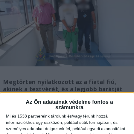
Megtörten nyilatkozott az a fiatal fiú,
akinek a testvérét, és a legjobb barátját
mellette szurkálták halálra Budapesten a
Az Ön adatainak védelme fontos a
Deák téren. A fiú mindkettejük
számunkra
haláltusáját végignézte. Őt is megverték,
Mi és 1538 partnereink tárolunk és/vagy férünk hozzá
amely után kórházban kezelték. Azt
információkhoz egy eszközön, például sütik formájában, és
mondja, tudja, hogy lehetetlen, de
személyes adatokat dolgozunk fel, például egyedi azonosítókat
szeretné testvérét még egyszer magához