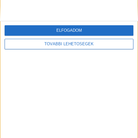
ELFOGADOM
Előző
Következő
TOVÁBBI LEHETŐSÉGEK
Fegyverrel rabolta ki a szegedi
Fellöktek egy babakocsit toló
virágboltot, egy órán belül
nőt, hogy így lopják el a
elfogták
nyakláncát
FRISS CIKKEK
Így védd meg a lakásodat, ha nyaralni indulsz:
Trükkök, amikkel azt mutathatod a betörőknek,
hogy otthon vagy
Eltűnt egy 21 éves férfi az Ozora Fesztiválról,
Bence összeveszett barátjával, azóta senki nem
tud róla semmit