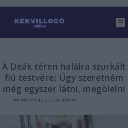
A Deák téren halálra szurkált
fiú testvére: Úgy szeretném
még egyszer látni, megölelni
Írta:
Kékvillogó
|
2020.05.24. vasárnap