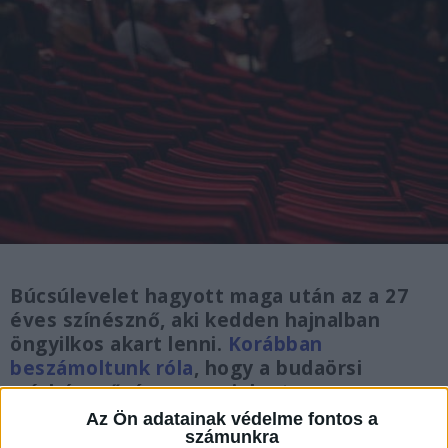
Búcsúlevelet hagyott maga után az a 27
éves színésznő, aki kedden hajnalban
öngyilkos akart lenni.
Korábban
beszámoltunk róla
, hogy a budaörsi
színház művésze nem jelent meg a
színházba, ezért a közelben lakó
Az Ön adatainak védelme fontos a
számunkra
kolléganőjét kérték meg, hogy menjen el a