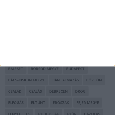
Mit tudnak a keleti e-bike-ok?
HIRDETÉS
CÍMKÉK
BALESET
BORSOD MEGYE
BUDAPEST
BÁCS-KISKUN MEGYE
BÁNTALMAZÁS
BÖRTÖN
CSALÁD
CSALÁS
DEBRECEN
DROG
ELFOGÁS
ELTŰNT
ERŐSZAK
FEJÉR MEGYE
FENYEGETÉS
GYILKOSSÁG
GYŐR
GÁZOLÁS