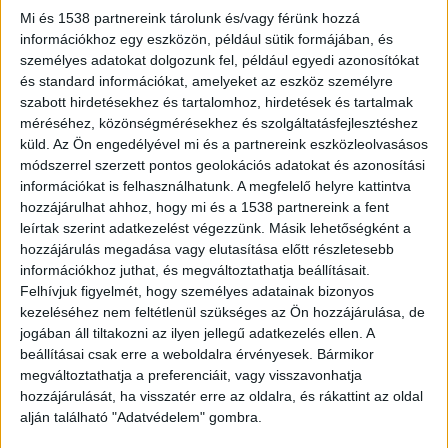
lakásába.
Mi és 1538 partnereink tárolunk és/vagy férünk hozzá
információkhoz egy eszközön, például sütik formájában, és
személyes adatokat dolgozunk fel, például egyedi azonosítókat
és standard információkat, amelyeket az eszköz személyre
szabott hirdetésekhez és tartalomhoz, hirdetések és tartalmak
méréséhez, közönségmérésekhez és szolgáltatásfejlesztéshez
Küzdenek az életéért
küld.
Az Ön engedélyével mi és a partnereink eszközleolvasásos
A kolléganője talált rá a színésznőre, aki
módszerrel szerzett pontos geolokációs adatokat és azonosítási
információkat is felhasználhatunk. A megfelelő helyre kattintva
albérletében akasztotta fel magát. A Bors
hozzájárulhat ahhoz, hogy mi és a 1538 partnereink a fent
információja szerint a színésznő olyan súlyos
leírtak szerint adatkezelést végezzünk. Másik lehetőségként a
hozzájárulás megadása vagy elutasítása előtt részletesebb
állapotban van, hogy nem sok esélye van a
információkhoz juthat, és megváltoztathatja beállításait.
felépülésére. Jelentek az Országos Korányi
Felhívjuk figyelmét, hogy személyes adatainak bizonyos
kezeléséhez nem feltétlenül szükséges az Ön hozzájárulása, de
Pulmonológiai Intézetben küzdenek az életéért,
jogában áll tiltakozni az ilyen jellegű adatkezelés ellen. A
gépek tartják életben.
A Kékvillogó legfrissebb
beállításai csak erre a weboldalra érvényesek. Bármikor
híreit ide kattintva éred el! A Facebookon már
megváltoztathatja a preferenciáit, vagy visszavonhatja
hozzájárulását, ha visszatér erre az oldalra, és rákattint az oldal
342 ezernél is többen követnek minket.
alján található "Adatvédelem" gombra.