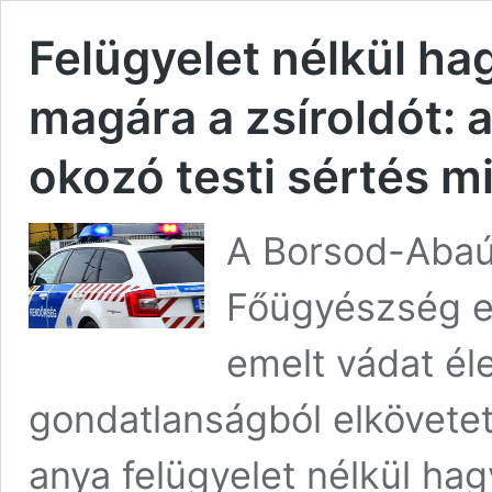
Felügyelet nélkül ha
magára a zsíroldót: 
okozó testi sértés mi
A Borsod-Abaú
Főügyészség e
emelt vádat él
gondatlanságból elkövetett
anya felügyelet nélkül hag