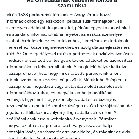
Az Ön adatainak védelme fontos a
súlyosan megsérült.
számunkra
Mi és 1538 partnereink tárolunk és/vagy férünk hozzá
információkhoz egy eszközön, például sütik formájában, és
személyes adatokat dolgozunk fel, például egyedi azonosítókat
és standard információkat, amelyeket az eszköz személyre
Kigyulladt egy autó
szabott hirdetésekhez és tartalomhoz, hirdetések és tartalmak
méréséhez, közönségmérésekhez és szolgáltatásfejlesztéshez
Kigyulladt és teljes terjedelmében égett egy
küld.
Az Ön engedélyével mi és a partnereink eszközleolvasásos
személyautó Balatonőszöd térségében, az M7-es
módszerrel szerzett pontos geolokációs adatokat és azonosítási
információkat is felhasználhatunk. A megfelelő helyre kattintva
autópálya százharmincas kilométerénél, a
hozzájárulhat ahhoz, hogy mi és a 1538 partnereink a fent
Budapest felé vezető oldalon. A balatonboglári
leírtak szerint adatkezelést végezzünk. Másik lehetőségként a
önkormányzati tűzoltók két vízsugárral
hozzájárulás megadása vagy elutasítása előtt részletesebb
információkhoz juthat, és megváltoztathatja beállításait.
körülhatárolták, majd eloltották a lángokat. Az
Felhívjuk figyelmét, hogy személyes adatainak bizonyos
érintett sztrádaszakaszon forgalomkorlátozás
kezeléséhez nem feltétlenül szükséges az Ön hozzájárulása, de
jogában áll tiltakozni az ilyen jellegű adatkezelés ellen. A
volt érvényben- írta vasárnap délután a
beállításai csak erre a weboldalra érvényesek. Bármikor
katasztrofavedelem.hu.
A Kékvillogó legfrissebb
megváltoztathatja a preferenciáit, vagy visszavonhatja
hozzájárulását, ha visszatér erre az oldalra, és rákattint az oldal
híreit ide kattintva éred el! A Facebookon már
alján található "Adatvédelem" gombra.