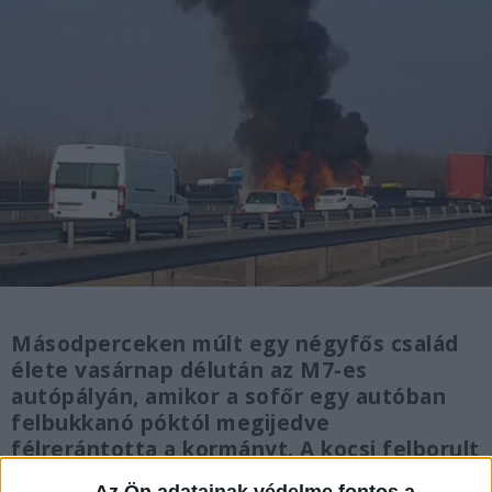
Másodperceken múlt egy négyfős család
élete vasárnap délután az M7-es
autópályán, amikor a sofőr egy autóban
felbukkanó póktól megijedve
félrerántotta a kormányt. A kocsi felborult
és porig égett, egy 11 éves lány pedig