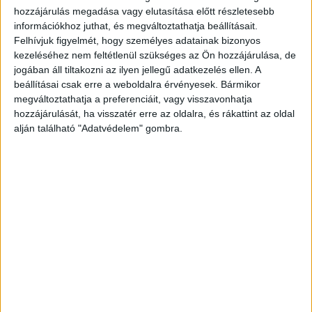
kórházban nekem és egy munkatársamnak volt
hozzájárulás megadása vagy elutasítása előtt részletesebb
információkhoz juthat, és megváltoztathatja beállításait.
katasztrófa- és katona-szakorvosi vizsgánk,
Felhívjuk figyelmét, hogy személyes adatainak bizonyos
ennek ellenére a katonai igazgató nem tartotta
kezeléséhez nem feltétlenül szükséges az Ön hozzájárulása, de
jogában áll tiltakozni az ilyen jellegű adatkezelés ellen. A
szükségesnek a velünk való véleménycserét.
beállításai csak erre a weboldalra érvényesek. Bármikor
Elmentem végleg nyugdíjba.”
A Kékvillogó
megváltoztathatja a preferenciáit, vagy visszavonhatja
legfrissebb híreit ide kattintva éred el! A
hozzájárulását, ha visszatér erre az oldalra, és rákattint az oldal
alján található "Adatvédelem" gombra.
Facebookon már 341 ezernél is többen követnek
minket.