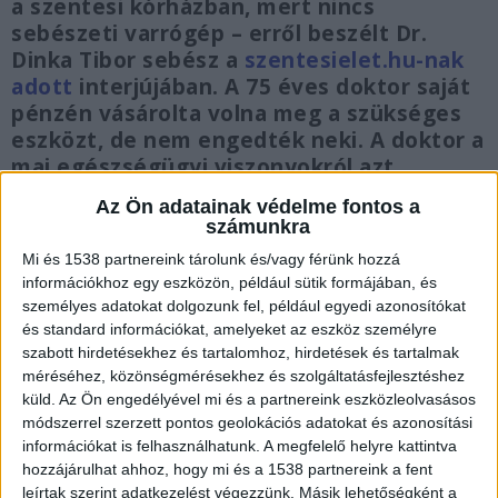
a szentesi kórházban, mert nincs
sebészeti varrógép – erről beszélt Dr.
Dinka Tibor sebész a
szentesielet.hu-nak
adott
interjújában. A 75 éves doktor saját
pénzén vásárolta volna meg a szükséges
eszközt, de nem engedték neki. A doktor a
mai egészségügyi viszonyokról azt
mondta, meglátása szerint leépítés folyik.
Az Ön adatainak védelme fontos a
A kisvárosok kórházaiban szisztematikus
számunkra
leépítés folyik. Szentesen például több
Mi és 1538 partnereink tárolunk és/vagy férünk hozzá
információkhoz egy eszközön, például sütik formájában, és
személyes adatokat dolgozunk fel, például egyedi azonosítókat
és standard információkat, amelyeket az eszköz személyre
szabott hirdetésekhez és tartalomhoz, hirdetések és tartalmak
Katona szakorvosi vizsgája van
méréséhez, közönségmérésekhez és szolgáltatásfejlesztéshez
küld.
Az Ön engedélyével mi és a partnereink eszközleolvasásos
Dr. Dinka Tibor korábban a szolnoki kórházban
módszerrel szerzett pontos geolokációs adatokat és azonosítási
dolgozott, ahol a Covid-járvány alatt átmenetileg
információkat is felhasználhatunk. A megfelelő helyre kattintva
hozzájárulhat ahhoz, hogy mi és a 1538 partnereink a fent
hivatásos katonát neveztek ki vezetőnek. „A
leírtak szerint adatkezelést végezzünk. Másik lehetőségként a