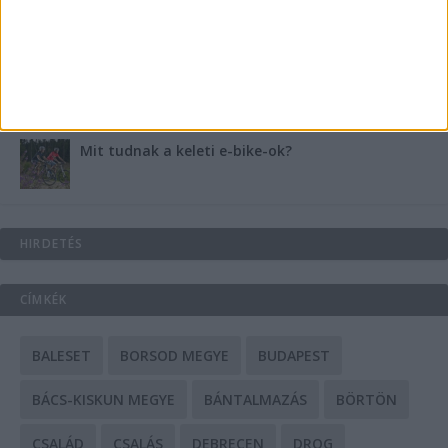
A csőbúvár szivattyúk: mit kell tudni róluk?
Mit tudnak a keleti e-bike-ok?
HIRDETÉS
CÍMKÉK
BALESET
BORSOD MEGYE
BUDAPEST
BÁCS-KISKUN MEGYE
BÁNTALMAZÁS
BÖRTÖN
CSALÁD
CSALÁS
DEBRECEN
DROG