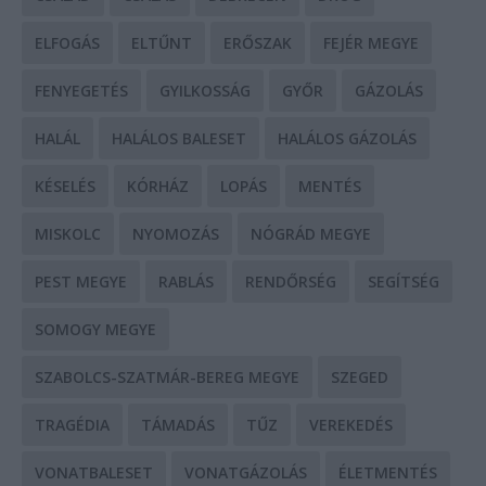
ELFOGÁS
ELTŰNT
ERŐSZAK
FEJÉR MEGYE
FENYEGETÉS
GYILKOSSÁG
GYŐR
GÁZOLÁS
HALÁL
HALÁLOS BALESET
HALÁLOS GÁZOLÁS
KÉSELÉS
KÓRHÁZ
LOPÁS
MENTÉS
MISKOLC
NYOMOZÁS
NÓGRÁD MEGYE
PEST MEGYE
RABLÁS
RENDŐRSÉG
SEGÍTSÉG
SOMOGY MEGYE
SZABOLCS-SZATMÁR-BEREG MEGYE
SZEGED
TRAGÉDIA
TÁMADÁS
TŰZ
VEREKEDÉS
VONATBALESET
VONATGÁZOLÁS
ÉLETMENTÉS